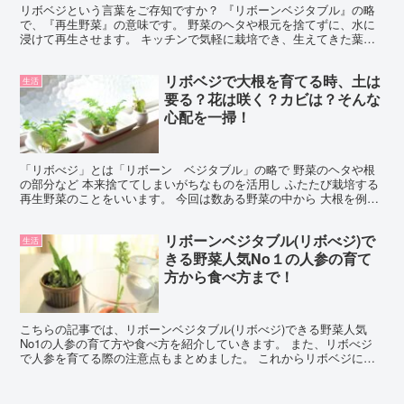
リボベジという言葉をご存知ですか？ 『リボーンベジタブル』の略
で、『再生野菜』の意味です。 野菜のヘタや根元を捨てずに、水に
浸けて再生させます。 キッチンで気軽に栽培でき、生えてきた葉や
茎を食べることもできます。 特に、種や苗を買わなくても...
リボベジで大根を育てる時、土は
生活
要る？花は咲く？カビは？そんな
心配を一掃！
「リボべジ」とは「リボーン ベジタブル」の略で 野菜のヘタや根
の部分など 本来捨ててしまいがちなものを活用し ふたたび栽培する
再生野菜のことをいいます。 今回は数ある野菜の中から 大根を例に
あげてまとめてみました。 リボベジの基本のやり方、...
リボーンベジタブル(リボべジ)で
生活
きる野菜人気No１の人参の育て
方から食べ方まで！
こちらの記事では、リボーンベジタブル(リボべジ)できる野菜人気
No1の人参の育て方や食べ方を紹介していきます。 また、リボべジ
で人参を育てる際の注意点もまとめました。 これからリボベジに挑
戦する！というあなたの参考になると幸いです。 リボべ...