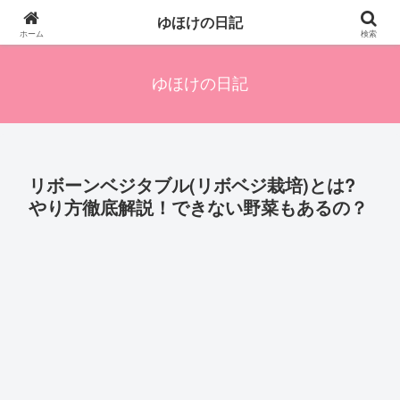
四人の子を持つ母のズボラ生活備忘録です。興味のあることアレやコレ、色々
ゆほけの日記
発信します。
ホーム
検索
ゆほけの日記
リボーンベジタブル(リボベジ栽培)とは?
やり方徹底解説！できない野菜もあるの？