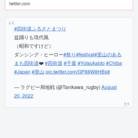
twitter.com
#四街道ふるさとまつり
盆踊りも現代風
（昭和ですけど）
ダンシング・ヒーロー
#祭り
#festival
#里山のある
まち四街道
❤️
#四街道
#千葉
#Yotsukaido
#Chiba
#Japan
#里山
pic.twitter.com/GP88W8HBs8
— ラグビー局地戦 (@Tanikawa_rugby)
August
20, 2022