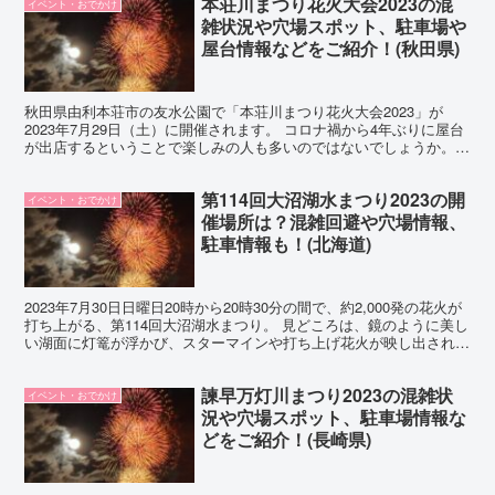
本荘川まつり花火大会2023の混
イベント・おでかけ
雑状況や穴場スポット、駐車場や
屋台情報などをご紹介！(秋田県)
秋田県由利本荘市の友水公園で「本荘川まつり花火大会2023」が
2023年7月29日（土）に開催されます。 コロナ禍から4年ぶりに屋台
が出店するということで楽しみの人も多いのではないでしょうか。
打ち上げ花火やスターマインなど迫力ある花火も例...
第114回大沼湖水まつり2023の開
イベント・おでかけ
催場所は？混雑回避や穴場情報、
駐車情報も！(北海道)
2023年7月30日日曜日20時から20時30分の間で、約2,000発の花火が
打ち上がる、第114回大沼湖水まつり。 見どころは、鏡のように美し
い湖面に灯篭が浮かび、スターマインや打ち上げ花火が映し出される
光景が幻想的な雰囲気に包まれるとこ...
諫早万灯川まつり2023の混雑状
イベント・おでかけ
況や穴場スポット、駐車場情報な
どをご紹介！(長崎県)