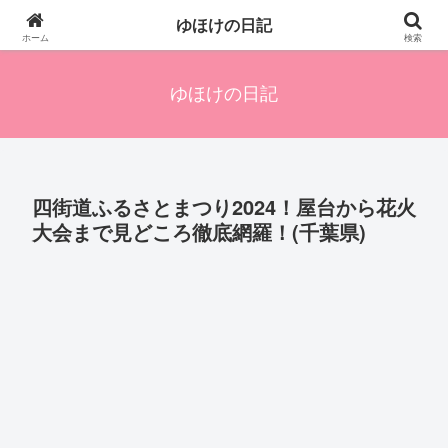
四人の子を持つ母のズボラ生活備忘録です。興味のあることアレやコレ、色々
ゆほけの日記
発信します。
ホーム
検索
ゆほけの日記
四街道ふるさとまつり2024！屋台から花火
大会まで見どころ徹底網羅！(千葉県)