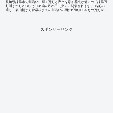
長崎県諫早市で川沿いに輝く万灯と夜空を彩る花火が魅力の「諫早万
灯川まつり2023」が2023年7月25日（火）に開催されます。 名前の
通り、裏山橋から諫早橋までの川沿いの間に2万3,000本もの万灯が輝
き、夜空には2,000発の花火が打ち上...
スポンサーリンク