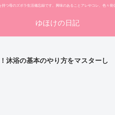
を持つ母のズボラ生活備忘録です。興味のあることアレやコレ、色々発
ゆほけの日記
！沐浴の基本のやり方をマスターし