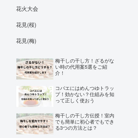
花火大会
花見(桜)
花見(梅)
梅干しの干し方！ざるがな
い時の代用案5選をご紹
介！
コバエにはめんつゆトラッ
プ！効かない？仕組みを知
って正しく使おう
梅干しの干し方伝授！室内
でも簡単に初心者でもでき
る3つの方法とは？