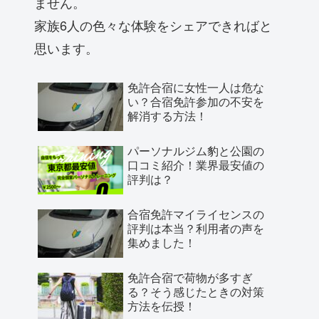
ません。
家族6人の色々な体験をシェアできればと
思います。
免許合宿に女性一人は危な
い？合宿免許参加の不安を
解消する方法！
パーソナルジム豹と公園の
口コミ紹介！業界最安値の
評判は？
合宿免許マイライセンスの
評判は本当？利用者の声を
集めました！
免許合宿で荷物が多すぎ
る？そう感じたときの対策
方法を伝授！