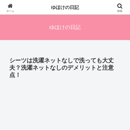
四人の子を持つ母のズボラ生活備忘録です。興味のあることアレやコレ、色々
ゆほけの日記
発信します。
ホーム
検索
ゆほけの日記
シーツは洗濯ネットなしで洗っても大丈
夫？洗濯ネットなしのデメリットと注意
点！