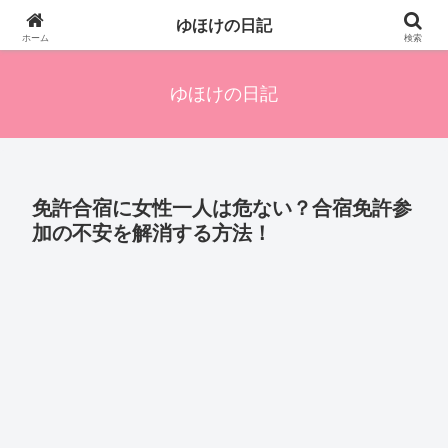
四人の子を持つ母のズボラ生活備忘録です。興味のあることアレやコレ、色々
ゆほけの日記
発信します。
ホーム
検索
ゆほけの日記
免許合宿に女性一人は危ない？合宿免許参
加の不安を解消する方法！