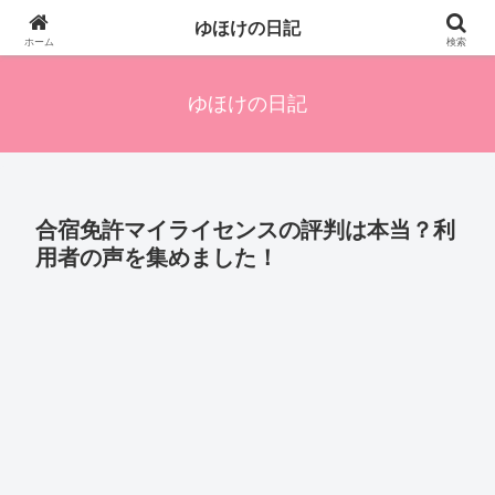
四人の子を持つ母のズボラ生活備忘録です。興味のあることアレやコレ、色々
ゆほけの日記
発信します。
ホーム
検索
ゆほけの日記
合宿免許マイライセンスの評判は本当？利
用者の声を集めました！