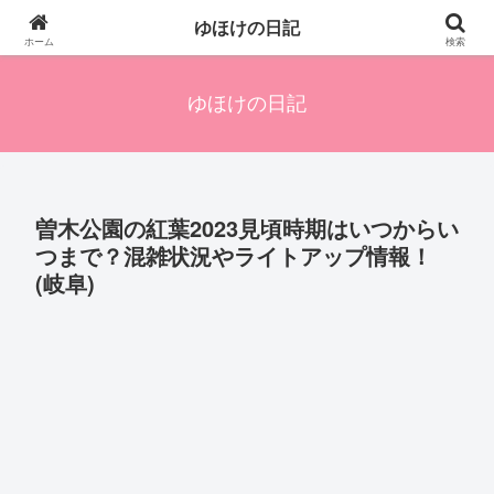
四人の子を持つ母のズボラ生活備忘録です。興味のあることアレやコレ、色々
ゆほけの日記
発信します。
ホーム
検索
ゆほけの日記
曽木公園の紅葉2023見頃時期はいつからい
つまで？混雑状況やライトアップ情報！
(岐阜)