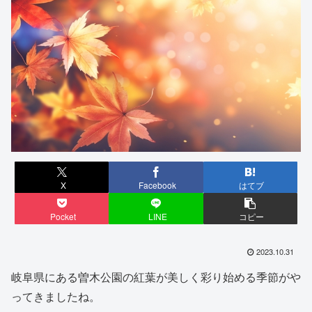
X
Facebook
はてブ
Pocket
LINE
コピー
2023.10.31
岐阜県にある曽木公園の紅葉が美しく彩り始める季節がや
ってきましたね。