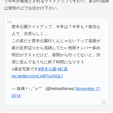
で今年が最後とされるライトアップですので、多少の混雑
は覚悟の上でお出かけ下さい。
曽木公園ライトアップ、今年は？今年も？相当な
人で、渋滞らしく…
この道だと曽木公園行くんじゃない？って道路が
家の近所辺りから混雑してた←他県ナンバー多め
明日がラストだけど、昼間から行ってないと、渋
滞に並んでるうちに終了時間になりそう
※過去写真です
#曽木公園
#紅葉
pic.twitter.com/LpW7uoSQz7
— 珠璃＊･｡ﾟ♬*゜ (@heliostitanes)
November 17,
2018