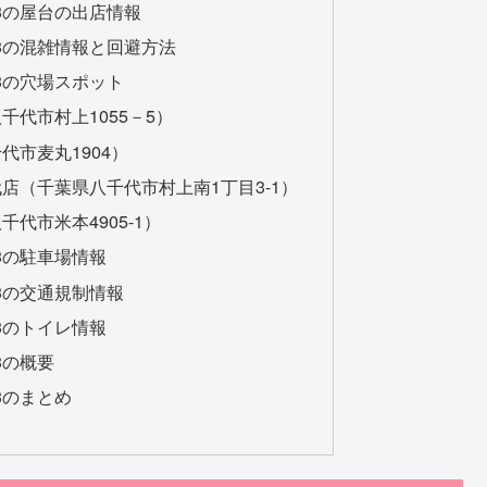
3の屋台の出店情報
3の混雑情報と回避方法
3の穴場スポット
代市村上1055－5）
代市麦丸1904）
店（千葉県八千代市村上南1丁目3-1）
代市米本4905-1）
3の駐車場情報
3の交通規制情報
3のトイレ情報
3の概要
3のまとめ