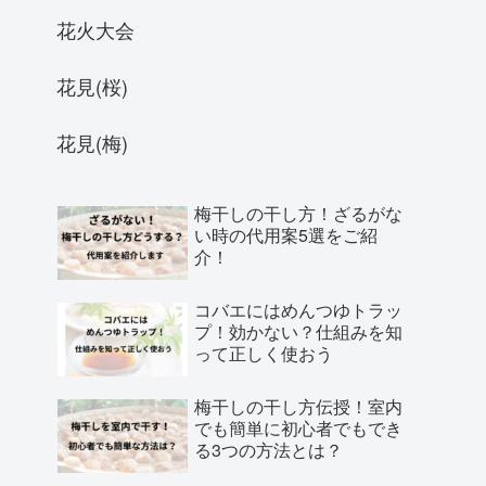
花火大会
花見(桜)
花見(梅)
梅干しの干し方！ざるがな
い時の代用案5選をご紹
介！
コバエにはめんつゆトラッ
プ！効かない？仕組みを知
って正しく使おう
梅干しの干し方伝授！室内
でも簡単に初心者でもでき
る3つの方法とは？