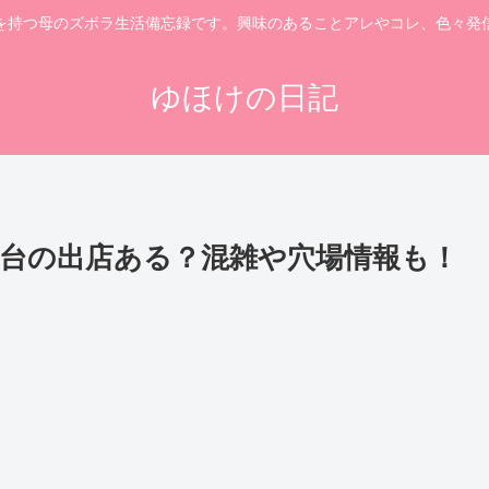
を持つ母のズボラ生活備忘録です。興味のあることアレやコレ、色々発
ゆほけの日記
屋台の出店ある？混雑や穴場情報も！