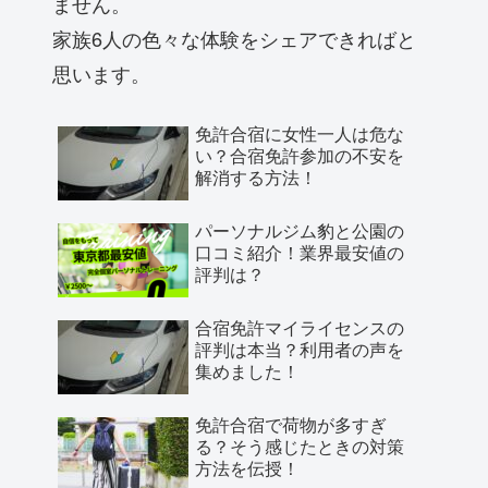
ません。
家族6人の色々な体験をシェアできればと
思います。
免許合宿に女性一人は危な
い？合宿免許参加の不安を
解消する方法！
パーソナルジム豹と公園の
口コミ紹介！業界最安値の
評判は？
合宿免許マイライセンスの
評判は本当？利用者の声を
集めました！
免許合宿で荷物が多すぎ
る？そう感じたときの対策
方法を伝授！