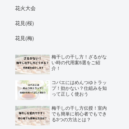
花火大会
花見(桜)
花見(梅)
梅干しの干し方！ざるがな
い時の代用案5選をご紹
介！
コバエにはめんつゆトラッ
プ！効かない？仕組みを知
って正しく使おう
梅干しの干し方伝授！室内
でも簡単に初心者でもでき
る3つの方法とは？