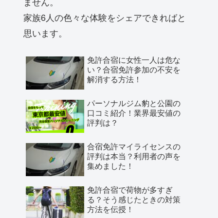
ません。
家族6人の色々な体験をシェアできればと
思います。
免許合宿に女性一人は危な
い？合宿免許参加の不安を
解消する方法！
パーソナルジム豹と公園の
口コミ紹介！業界最安値の
評判は？
合宿免許マイライセンスの
評判は本当？利用者の声を
集めました！
免許合宿で荷物が多すぎ
る？そう感じたときの対策
方法を伝授！