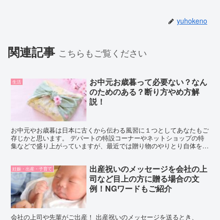
yuhokeno
関連記事
こちらもご覧ください
お中元お歳暮って必要ない？なん
生活
のためのある？断り方やめ方解
説！
お中元やお歳暮は日本に古くから伝わる風習に１つとしてあなたもご
存じかと思います。 デパートの特設コーナーやネットショップの特
集などで盛り上がっていますが、最近では贈り物のやりとり自体を自
粛する方もいるようです。 でも、必要ないなと思ってもな...
出産祝いのメッセージを会社の上
妊娠・出産・子育て
司など目上の方に贈る場合の文
例！NGワードもご紹介
会社の上司や先輩がご出産！ 出産祝いのメッセージを送るとき、