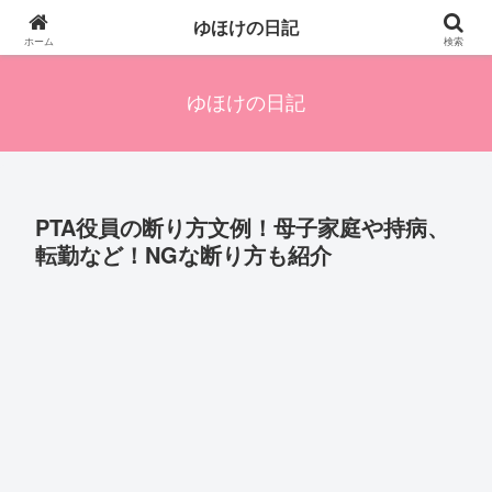
四人の子を持つ母のズボラ生活備忘録です。興味のあることアレやコレ、色々
ゆほけの日記
発信します。
ホーム
検索
ゆほけの日記
PTA役員の断り方文例！母子家庭や持病、
転勤など！NGな断り方も紹介