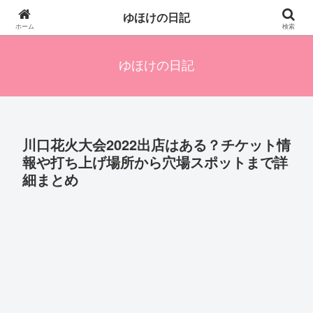
四人の子を持つ母のズボラ生活備忘録です。興味のあることアレやコレ、色々
ゆほけの日記
発信します。
ホーム
検索
ゆほけの日記
川口花火大会2022出店はある？チケット情
報や打ち上げ場所から穴場スポットまで詳
細まとめ