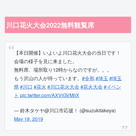
川口花火大会2022無料観覧席
【本日開催】いよいよ川口花火大会の当日です！
会場の様子を見に来ました。
無料席、場所取り12時からなのですが。。。
もう沢山の人が待っています。
#令和
#埼玉
#埼玉
県
#川口
#花火
#川口花火大会
#花火大会
#イベン
ト
pic.twitter.com/AXViGVMiiX
— 鈴木タケヤ@川口市応援！ (@suzukitakeya)
May 18, 2019