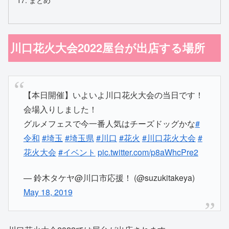
川口花火大会2022屋台が出店する場所
【本日開催】いよいよ川口花火大会の当日です！
会場入りしました！
グルメフェスで今一番人気はチーズドッグかな
#
令和
#埼玉
#埼玉県
#川口
#花火
#川口花火大会
#
花火大会
#イベント
pic.twitter.com/p8aWhcPre2
— 鈴木タケヤ@川口市応援！ (@suzukitakeya)
May 18, 2019