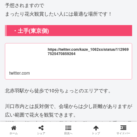
予想されますので
まったり花火観賞したい人には最適な場所です！
・土手(東京側)
https://twitter.com/kaze_1062xx/status/112969
7525470859264
twitter.com
北赤羽駅から徒歩で10分ちょっとのエリアです。
川口市内とは反対側で、会場からは少し距離がありますが
広い範囲で花火を観覧できます。
川沿いで打ち上げられる花火大会の強み、どの土手から見
ても花火全体を見ることが出来るスポットです。
ホーム
シェア
目次へ
トップ
サイドバー