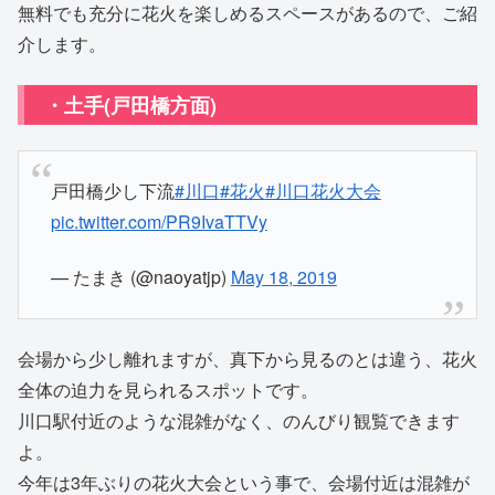
無料でも充分に花火を楽しめるスペースがあるので、ご紹
介します。
・土手(戸田橋方面)
戸田橋少し下流
#川口
#花火
#川口花火大会
pic.twitter.com/PR9IvaTTVy
— たまき (@naoyatjp)
May 18, 2019
会場から少し離れますが、真下から見るのとは違う、花火
全体の迫力を見られるスポットです。
川口駅付近のような混雑がなく、のんびり観覧できます
よ。
今年は3年ぶりの花火大会という事で、会場付近は混雑が