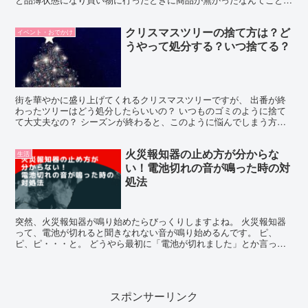
も。 でもそんな無駄な行動はしたくないものです。 ...
クリスマスツリーの捨て方は？ど
イベント・おでかけ
うやって処分する？いつ捨てる？
街を華やかに盛り上げてくれるクリスマスツリーですが、 出番が終
わったツリーはどう処分したらいいの？ いつものゴミのように捨て
て大丈夫なの？ シーズンが終わると、このように悩んでしまう方も
多いと思います。 そこで今回は、使用済みのクリスマスツ...
火災報知器の止め方が分からな
生活
い！電池切れの音が鳴った時の対
処法
突然、火災報知器が鳴り始めたらびっくりしますよね。 火災報知器
って、電池が切れると聞きなれない音が鳴り始めるんです。 ピ、
ピ、ピ・・・と。 どうやら最初に「電池が切れました」とか言って
いたようなんですが、聞き取れず、気付いたときにはこの音が...
スポンサーリンク