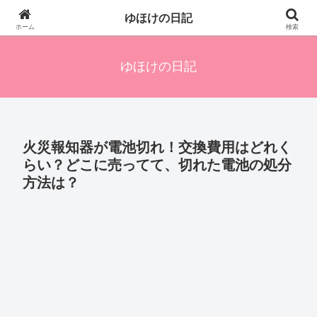
四人の子を持つ母のズボラ生活備忘録です。興味のあることアレやコレ、色々
ゆほけの日記
発信します。
ホーム
検索
ゆほけの日記
火災報知器が電池切れ！交換費用はどれく
らい？どこに売ってて、切れた電池の処分
方法は？