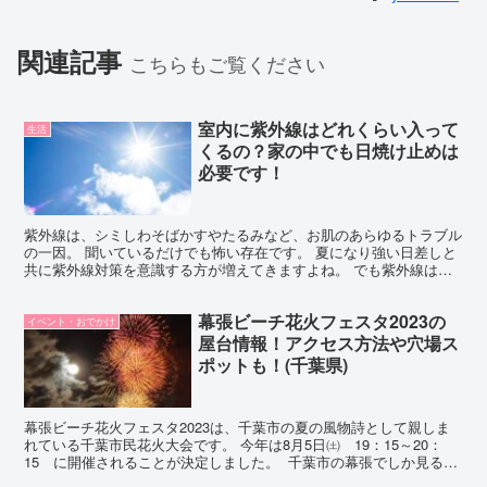
関連記事
こちらもご覧ください
室内に紫外線はどれくらい入って
生活
くるの？家の中でも日焼け止めは
必要です！
紫外線は、シミしわそばかすやたるみなど、お肌のあらゆるトラブル
の一因。 聞いているだけでも怖い存在です。 夏になり強い日差しと
共に紫外線対策を意識する方が増えてきますよね。 でも紫外線は７
月８月だけではなく5月6月９月にも十分に強く降り注い...
幕張ビーチ花火フェスタ2023の
イベント・おでかけ
屋台情報！アクセス方法や穴場ス
ポットも！(千葉県)
幕張ビーチ花火フェスタ2023は、千葉市の夏の風物詩として親しま
れている千葉市民花火大会です。 今年は8月5日㈯ 19：15～20：
15 に開催されることが決定しました。 千葉市の幕張でしか見るこ
とができない迫力満点の海上花火に、尺玉や最...