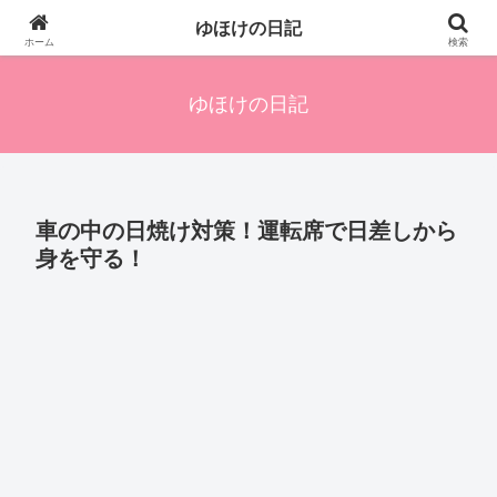
四人の子を持つ母のズボラ生活備忘録です。興味のあることアレやコレ、色々
ゆほけの日記
発信します。
ホーム
検索
ゆほけの日記
車の中の日焼け対策！運転席で日差しから
身を守る！