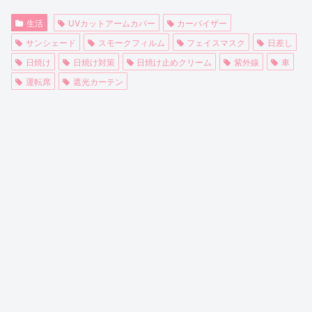
生活
UVカットアームカバー
カーバイザー
サンシェード
スモークフィルム
フェイスマスク
日差し
日焼け
日焼け対策
日焼け止めクリーム
紫外線
車
運転席
遮光カーテン