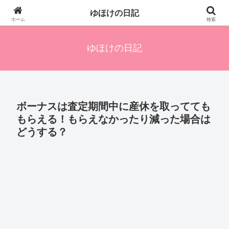
四人の子を持つ母のズボラ生活備忘録です。興味のあることアレやコレ、色々
ゆほけの日記
発信します。
ホーム
検索
ゆほけの日記
ボーナスは査定期間中に産休を取ってても
もらえる！もらえなかったり減った場合は
どうする？