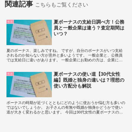
関連記事
こちらもご覧ください
夏ボーナスの支給日調べ方！公務
生活
員と一般企業は違う？査定期間は
いつ？
夏のボーナス、楽しみですね。 ですが、自分のボーナスがいつ支給
されるのか知らない方が意外と多いようです。 一般企業と、公務員
では支給日に違いがあります。 一般企業にお勤めの方は、企業によ
って異なりますが、一般的には7月の初旬ごろのところが多...
夏ボーナスの使い道【30代女性
生活
編】既婚と独身の違いは？理想の
使い方配分も解説
ボーナスの時期が近づくとともにどのように使おうか悩む方も多いの
ではないでしょうか。 お子さんの有無や既婚か独身かどうかで使い
道が大きく変わるかと思います。 今回は30代女性の夏ボーナスの使
い道やご褒美とし欲しいもの、理想の使い方配分について...