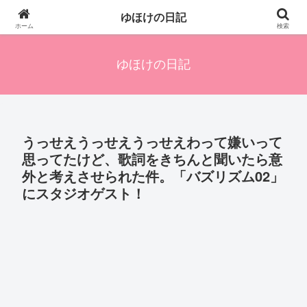
四人の子を持つ母のズボラ生活備忘録です。興味のあることアレやコレ、色々
ゆほけの日記
発信します。
ホーム
検索
ゆほけの日記
うっせえうっせえうっせえわって嫌いって
思ってたけど、歌詞をきちんと聞いたら意
外と考えさせられた件。「バズリズム02」
にスタジオゲスト！