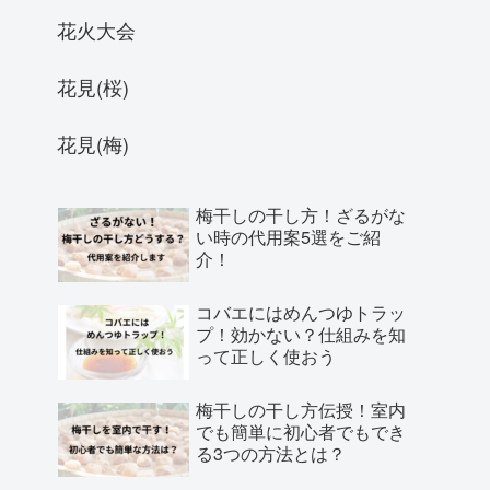
花火大会
花見(桜)
花見(梅)
梅干しの干し方！ざるがな
い時の代用案5選をご紹
介！
コバエにはめんつゆトラッ
プ！効かない？仕組みを知
って正しく使おう
梅干しの干し方伝授！室内
でも簡単に初心者でもでき
る3つの方法とは？