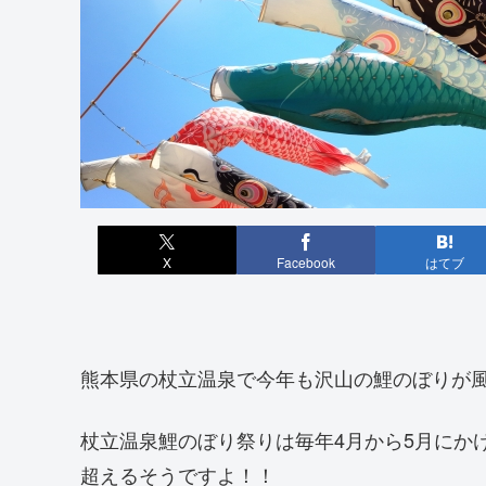
X
Facebook
はてブ
熊本県の杖立温泉で今年も沢山の鯉のぼりが
杖立温泉鯉のぼり祭りは毎年4月から5月にかけ
超えるそうですよ！！