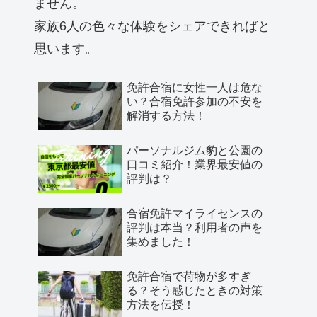
ません。
家族6人の色々な体験をシェアできればと
思います。
免許合宿に女性一人は危な
い？合宿免許参加の不安を
解消する方法！
パーソナルジム豹と公園の
口コミ紹介！業界最安値の
評判は？
合宿免許マイライセンスの
評判は本当？利用者の声を
集めました！
免許合宿で荷物が多すぎ
る？そう感じたときの対策
方法を伝授！