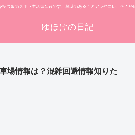
を持つ母のズボラ生活備忘録です。興味のあることアレやコレ、色々発
ゆほけの日記
駐車場情報は？混雑回避情報知りた
！