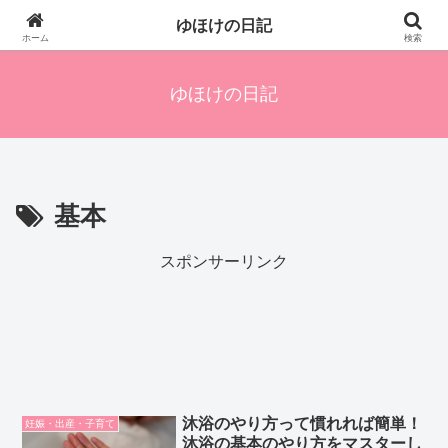
四人の子を持つ母のズボラ生活備忘録です。興味のあることアレやコレ、色々
ゆほけの日記
発信します。
ホーム
検索
ゆほけの日記
基本
スポンサーリンク
沐浴のやり方って慣れれば簡単！
妊娠・出産・子育て
沐浴の基本のやり方をマスターし