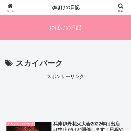
四人の子を持つ母のズボラ生活備忘録です。興味のあることアレやコレ、色々
ゆほけの日記
発信します。
ホーム
検索
ゆほけの日記
スカイパーク
スポンサーリンク
兵庫伊丹花火大会2022年は出店
イベント・おでかけ
は中止だけど開催します！日程や