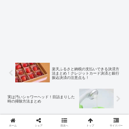
楽天ふるさと納税の支払いできる決済方
法まとめ！クレジットカード決済と銀行
振込決済の注意点も！
実は汚いシャワーヘッド！目詰まりした
時の掃除方法まとめ
コメント
ホーム
シェア
目次へ
トップ
サイドバー