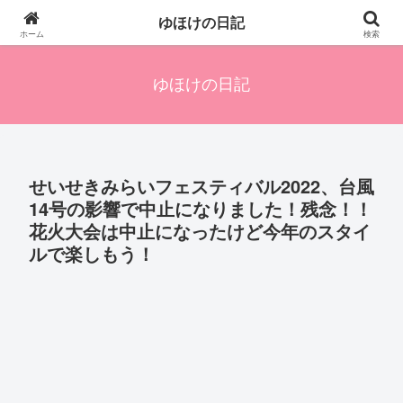
四人の子を持つ母のズボラ生活備忘録です。興味のあることアレやコレ、色々
ゆほけの日記
発信します。
ホーム
検索
ゆほけの日記
せいせきみらいフェスティバル2022、台風
14号の影響で中止になりました！残念！！
花火大会は中止になったけど今年のスタイ
ルで楽しもう！