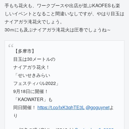
手もち花火も、ワークブースや出店が並ぶKAOFESも楽
しいイベントとなること間違いなしですが、やはり目玉は
ナイアガラ滝花火でしょう。
30ｍにも及ぶナイアガラ滝花火は圧巻でしょうね～
【多摩市】
目玉は30メートルの
ナイアガラ花火！
「せいせきみらい
フェスティバル2022」
9月18日に開催！
「KAOWATER」も
同日開催！
https://t.co/lxK3qhTE3L
@goguynet
よ
り