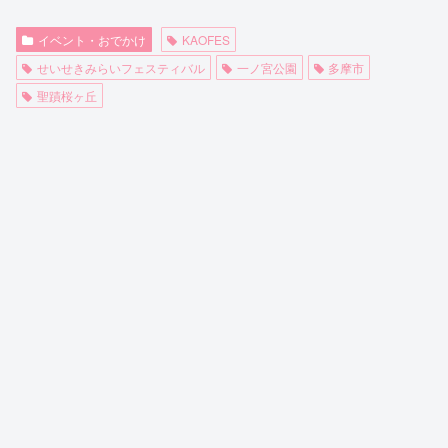
イベント・おでかけ
KAOFES
せいせきみらいフェスティバル
一ノ宮公園
多摩市
聖蹟桜ヶ丘