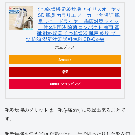
くつ乾燥機 靴乾燥機 アイリスオーヤマ
SD 脱臭 カラリエ メーカー1年保証 脱
臭 シュードライヤー 梅雨対策 タイマ
ー付 2足同時 除菌 コンパクト 梅雨 革
靴 靴乾燥器 くつ乾燥器 靴用 乾燥 ブー
ツ 靴箱 湿気対策 送料無料 SD-C2-W
ポムプラス
Amazon
楽天
Yahoo!ショッピング
靴乾燥機のメリットは、靴を痛めずに乾燥出来ることで
す。
靴乾燥機を使えば雨で濡れたり、汗で湿ったりした靴を短