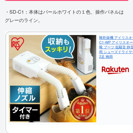
・SD-C1：本体はパールホワイトの１色、操作パネルは
グレーのライン。
靴乾燥機 アイリスオー
C1-WP アイリスオ
靴 ブーツ 低騒音 静
雨 シューズドライヤー
2足 梅雨