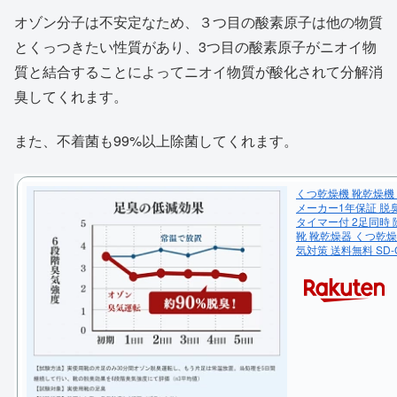
オゾン分子は不安定なため、３つ目の酸素原子は他の物質
とくっつきたい性質があり、3つ目の酸素原子がニオイ物
質と結合することによってニオイ物質が酸化されて分解消
臭してくれます。
また、不着菌も99%以上除菌してくれます。
くつ乾燥機 靴乾燥機
メーカー1年保証 脱
タイマー付 2足同時 
靴 靴乾燥器 くつ乾燥
気対策 送料無料 SD-