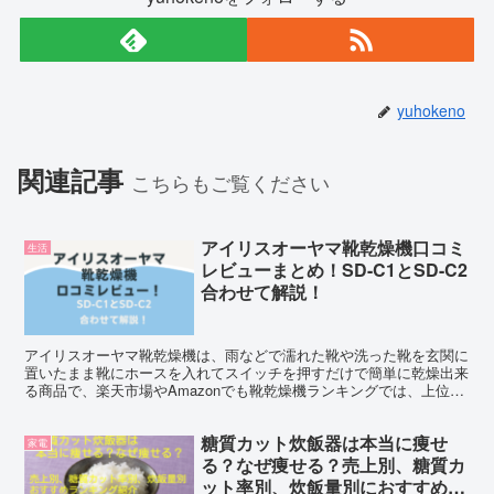
yuhokeno
関連記事
こちらもご覧ください
アイリスオーヤマ靴乾燥機口コミ
生活
レビューまとめ！SD-C1とSD-C2
合わせて解説！
アイリスオーヤマ靴乾燥機は、雨などで濡れた靴や洗った靴を玄関に
置いたまま靴にホースを入れてスイッチを押すだけで簡単に乾燥出来
る商品で、楽天市場やAmazonでも靴乾燥機ランキングでは、上位に
いる人気商品です！ 子どもの靴だけでなく大人の靴や...
糖質カット炊飯器は本当に痩せ
家電
る？なぜ痩せる？売上別、糖質カ
ット率別、炊飯量別におすすめラ