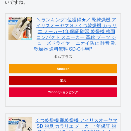
いですね。
＼ランキング1位獲得★／ 靴乾燥機 ア
イリスオーヤマ SD くつ乾燥機 カラリ
エ メーカー1年保証 除湿 乾燥機 梅雨
コンパクト スニーカー 革靴 ブーツ シ
ューズドライヤー ニオイ防止 静音 靴
乾燥器 送料無料 SD-C1-WP
ポムプラス
Amazon
楽天
Yahoo!ショッピング
くつ乾燥機 靴乾燥機 アイリスオーヤマ
SD 脱臭 カラリエ メーカー1年保証 脱