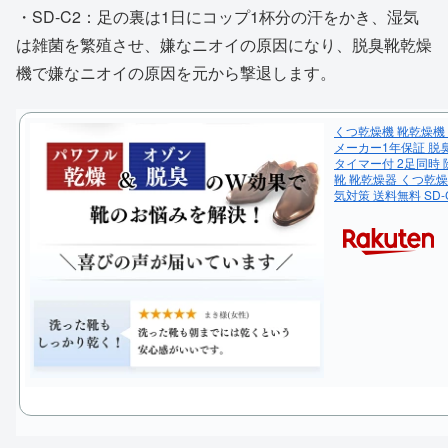
・SD-C2：足の裏は1日にコップ1杯分の汗をかき、湿気
は雑菌を繁殖させ、嫌なニオイの原因になり、脱臭靴乾燥
機で嫌なニオイの原因を元から撃退します。
くつ乾燥機 靴乾燥機
メーカー1年保証 脱
タイマー付 2足同時 
靴 靴乾燥器 くつ乾燥
気対策 送料無料 SD-