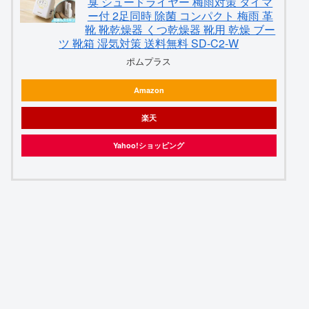
臭 シュードライヤー 梅雨対策 タイマ
ー付 2足同時 除菌 コンパクト 梅雨 革
靴 靴乾燥器 くつ乾燥器 靴用 乾燥 ブー
ツ 靴箱 湿気対策 送料無料 SD-C2-W
ポムプラス
Amazon
楽天
Yahoo!ショッピング