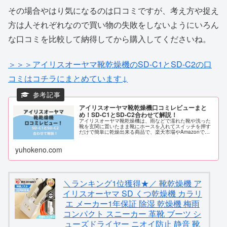
その場合やはり気になるのは口コミですが、考え方や捉え
方は人それぞれなので買い物の失敗をしないようにいろん
な口コミを比較して納得してから購入してくださいね。
＞＞＞アイリスオーヤマ靴乾燥機のSD-C1とSD-C2の口
コミはコチラにまとめています↓
アイリスオーヤマ靴乾燥機口コミレビューまと
め！SD-C1とSD-C2合わせて解説！
アイリスオーヤマ靴乾燥機は、雨などで濡れた靴や洗った
靴を玄関に置いたまま靴にホースを入れてスイッチを押す
だけで簡単に乾燥出来る商品で、楽天市場やAmazonでも
靴乾燥機ランキングでは、上位にいる人気商品です！ 子ど
もの靴だけでなく大人の靴や...
yuhokeno.com
＼ランキング1位獲得★／ 靴乾燥機 ア
イリスオーヤマ SD くつ乾燥機 カラリ
エ メーカー1年保証 除湿 乾燥機 梅雨
コンパクト スニーカー 革靴 ブーツ シ
ューズドライヤー ニオイ防止 静音 靴