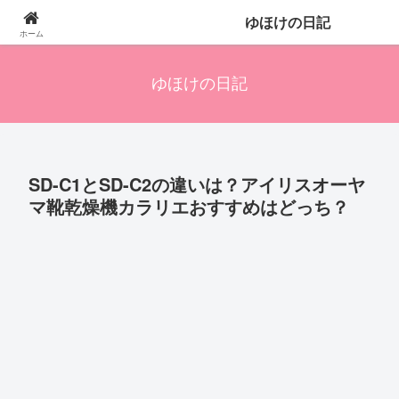
四人の子を持つ母のズボラ生活備忘録です。興味のあることアレやコレ、色々
ゆほけの日記
発信します。
ホーム
ゆほけの日記
SD-C1とSD-C2の違いは？アイリスオーヤ
マ靴乾燥機カラリエおすすめはどっち？