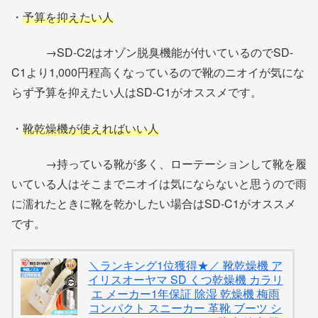
・
予算を抑えたい人
→SD-C2はオゾン脱臭機能が付いているのでSD-
C1より1,000円程高くなっているので靴のニオイが気にな
らず予算を抑えたい人はSD-C1がオススメです。
・
靴乾燥機が使えればいい人
→持っている靴が多く、ローテーションして靴を履
いている人はそこまでニオイは気にならないと思うので雨
に濡れたときに靴を乾かしたい場合はSD-C1がオススメ
です。
＼ランキング1位獲得★／ 靴乾燥機 ア
イリスオーヤマ SD くつ乾燥機 カラリ
エ メーカー1年保証 除湿 乾燥機 梅雨
コンパクト スニーカー 革靴 ブーツ シ