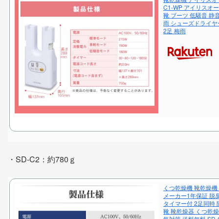
C1-WP アイリスオ
靴 ブーツ 低騒音 静
雨 シューズドライヤー
2足 梅雨
・SD-C2：約780ｇ
くつ乾燥機 靴乾燥機
メーカー1年保証 脱
タイマー付 2足同時 
靴 靴乾燥器 くつ乾燥
気対策 送料無料 SD-