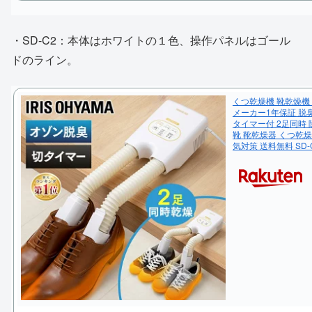
・SD-C2：本体はホワイトの１色、操作パネルはゴール
ドのライン。
くつ乾燥機 靴乾燥機
メーカー1年保証 脱
タイマー付 2足同時 
靴 靴乾燥器 くつ乾燥
気対策 送料無料 SD-