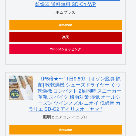
乾燥器 送料無料 SD-C1-WP
ポムプラス
Amazon
楽天
Yahoo!ショッピング
《P5倍★〜11日9:59》 [オゾン脱臭 除
菌] 靴乾燥機 シューズドライヤー くつ
乾燥機 コンパクト 2足同時 スニーカー
革靴 スパイク 梅雨対策 湿気 オールシ
ーズン ツインノズル ニオイ 低騒音 カ
ラリエ SD-C2 アイリスオーヤマ *
照明とエアコン イエプロ
Amazon