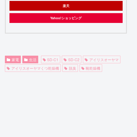
楽天
Yahoo!ショッピング
家電
生活
SD-C1
SD-C2
アイリスオーヤマ
アイリスオーヤマくつ乾燥機
脱臭
靴乾燥機