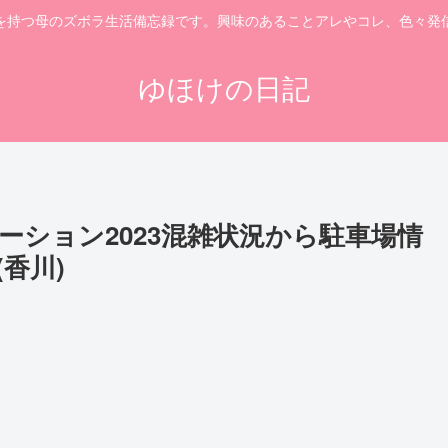
を持つ母のズボラ生活備忘録です。興味のあることアレやコレ、色々発
ゆほけの日記
ション2023混雑状況から駐車場情
香川)