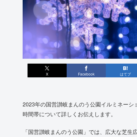
X
Facebook
はてブ
2023年の国営讃岐まんのう公園イルミネー
時間帯について詳しくお伝えします。
「国営讃岐まんのう公園」では、広大な芝生