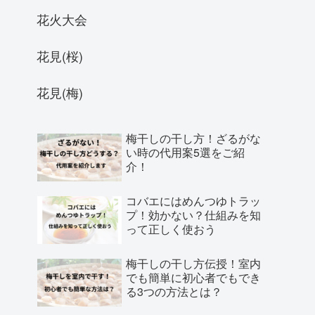
花火大会
花見(桜)
花見(梅)
梅干しの干し方！ざるがな
い時の代用案5選をご紹
介！
コバエにはめんつゆトラッ
プ！効かない？仕組みを知
って正しく使おう
梅干しの干し方伝授！室内
でも簡単に初心者でもでき
る3つの方法とは？