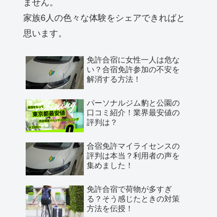
ません。
家族6人の色々な体験をシェアできればと
思います。
免許合宿に女性一人は危な
い？合宿免許参加の不安を
解消する方法！
パーソナルジム豹と公園の
口コミ紹介！業界最安値の
評判は？
合宿免許マイライセンスの
評判は本当？利用者の声を
集めました！
免許合宿で荷物が多すぎ
る？そう感じたときの対策
方法を伝授！