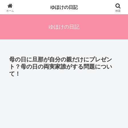
四人の子を持つ母のズボラ生活備忘録です。興味のあることアレやコレ、色々
ゆほけの日記
発信します。
ホーム
検索
ゆほけの日記
母の日に旦那が自分の親だけにプレゼン
ト？母の日の両実家誰がする問題につい
て！