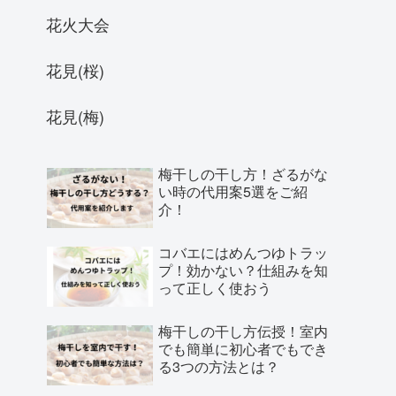
花火大会
花見(桜)
花見(梅)
梅干しの干し方！ざるがな
い時の代用案5選をご紹
介！
コバエにはめんつゆトラッ
プ！効かない？仕組みを知
って正しく使おう
梅干しの干し方伝授！室内
でも簡単に初心者でもでき
る3つの方法とは？