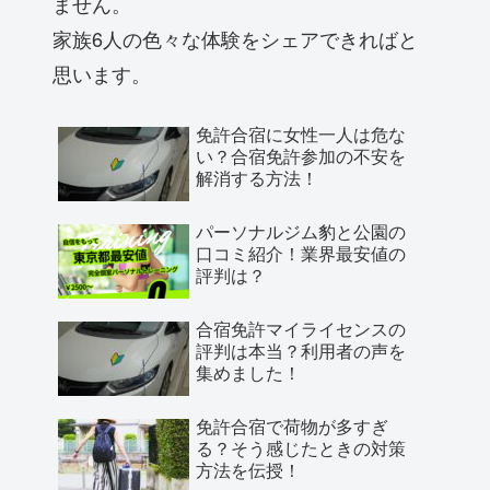
ません。
家族6人の色々な体験をシェアできればと
思います。
免許合宿に女性一人は危な
い？合宿免許参加の不安を
解消する方法！
パーソナルジム豹と公園の
口コミ紹介！業界最安値の
評判は？
合宿免許マイライセンスの
評判は本当？利用者の声を
集めました！
免許合宿で荷物が多すぎ
る？そう感じたときの対策
方法を伝授！