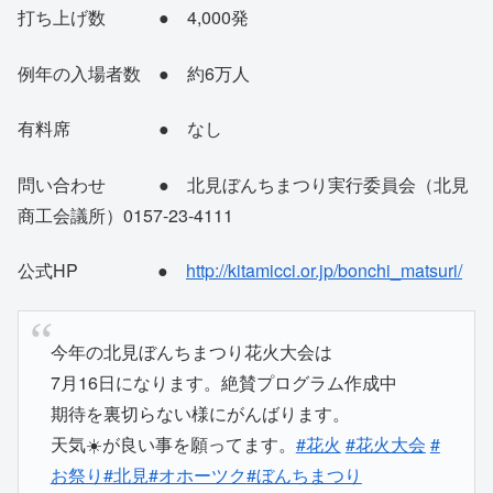
打ち上げ数 ● 4,000発
例年の入場者数 ● 約6万人
有料席 ● なし
問い合わせ ● 北見ぼんちまつり実行委員会（北見
商工会議所）0157-23-4111
公式HP ●
http://kitamicci.or.jp/bonchi_matsuri/
今年の北見ぼんちまつり花火大会は
7月16日になります。絶賛プログラム作成中
期待を裏切らない様にがんばります。
天気☀️が良い事を願ってます。
#花火
#花火大会
#
お祭り
#北見
#オホーツク
#ぼんちまつり