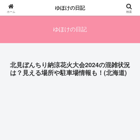
四人の子を持つ母のズボラ生活備忘録です。興味のあることアレやコレ、色々
ゆほけの日記
発信します。
ホーム
検索
ゆほけの日記
北見ぼんちり納涼花火大会2024の混雑状況
は？見える場所や駐車場情報も！(北海道)