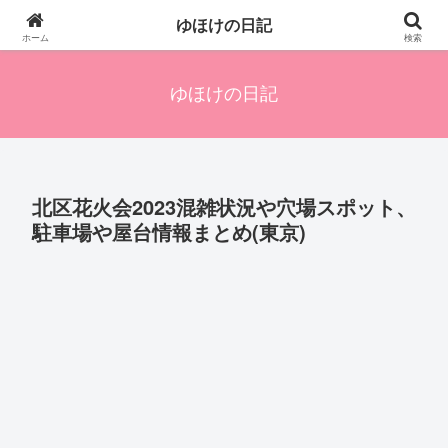
四人の子を持つ母のズボラ生活備忘録です。興味のあることアレやコレ、色々
ゆほけの日記
発信します。
ホーム
検索
ゆほけの日記
北区花火会2023混雑状況や穴場スポット、
駐車場や屋台情報まとめ(東京)