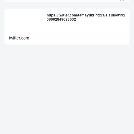
https://twitter.com/tamayuki_1221/status/9192
08662849093632
twitter.com