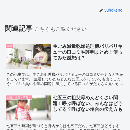
yuhokeno
関連記事
こちらもご覧ください
生ごみ減量乾燥処理機パリパリキ
家電
ューの口コミや評判まとめ！使っ
てみた感想は？
この記事では、生ごみ処理機パリパリキューの口コミや評判などを紹
介しています。 生活していたらどんなに工夫をしていても出てしま
う生ゴミの臭いや量の問題に満足している口コミがたくさん見つかり
ました。 パリパリキューを今すぐお試ししてみたい方は公...
七五三の祖父母めんどくさい問
妊娠・出産・子育て
題！呼ぶ呼ばない、みんなはどう
してる？呼ばない場合の伝え方も
七五三の時期が近づくと身内からは七五三だね、七五三はどうする