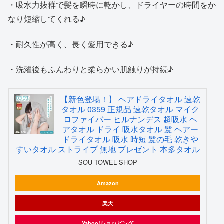
・吸水力抜群で髪を瞬時に乾かし、ドライヤーの時間をか
なり短縮してくれる♪
・耐久性が高く、長く愛用できる♪
・洗濯後もふんわりと柔らかい肌触りが持続♪
【新色登場！】 ヘアドライタオル 速乾
タオル 0359 正規品 速乾タオル マイク
ロファイバー ヒルナンデス 超吸水 ヘ
アタオル ドライ 吸水タオル 髪 ヘアー
ドライタオル 吸水 時短 髪の毛 乾きや
すいタオル ストライプ 無地 プレゼント 本多タオル
SOU TOWEL SHOP
Amazon
楽天
Yahoo!ショッピング