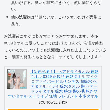
臭いがする。臭いが非常にきつく、使い物にならな
い。
他の洗濯物は問題ないが、このタオルだけが異常に
臭う。
お洗濯後にすぐに乾かすことをおすすめします。本多
0359タオルに限ったことではありませんが、洗濯が終わ
っているのにいつまでも洗濯機に入れたままになっている
と、細菌の発生のもととなりニオイがしてしまいます！
【新色登場！】 ヘアドライタオル 速乾
タオル 0359 正規品 速乾タオル マイク
ロファイバー ヒルナンデス 超吸水 ヘ
アタオル ドライ 吸水タオル 髪 ヘアー
ドライタオル 吸水 時短 髪の毛 乾きや
すいタオル ストライプ 無地 プレゼント 本多タオル
SOU TOWEL SHOP