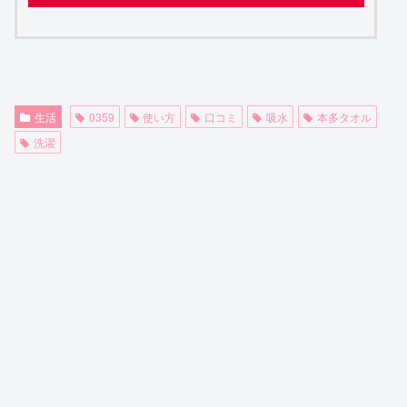
生活
0359
使い方
口コミ
吸水
本多タオル
洗濯