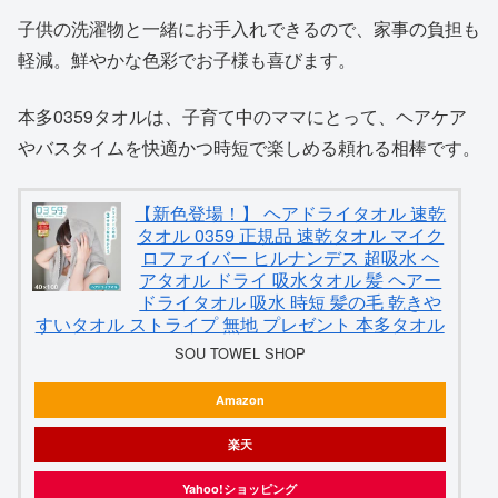
子供の洗濯物と一緒にお手入れできるので、家事の負担も
軽減。鮮やかな色彩でお子様も喜びます。
本多0359タオルは、子育て中のママにとって、ヘアケア
やバスタイムを快適かつ時短で楽しめる頼れる相棒です。
【新色登場！】 ヘアドライタオル 速乾
タオル 0359 正規品 速乾タオル マイク
ロファイバー ヒルナンデス 超吸水 ヘ
アタオル ドライ 吸水タオル 髪 ヘアー
ドライタオル 吸水 時短 髪の毛 乾きや
すいタオル ストライプ 無地 プレゼント 本多タオル
SOU TOWEL SHOP
Amazon
楽天
Yahoo!ショッピング