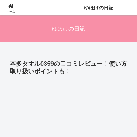
四人の子を持つ母のズボラ生活備忘録です。興味のあることアレやコレ、色々
ゆほけの日記
発信します。
ホーム
ゆほけの日記
本多タオル0359の口コミレビュー！使い方
取り扱いポイントも！