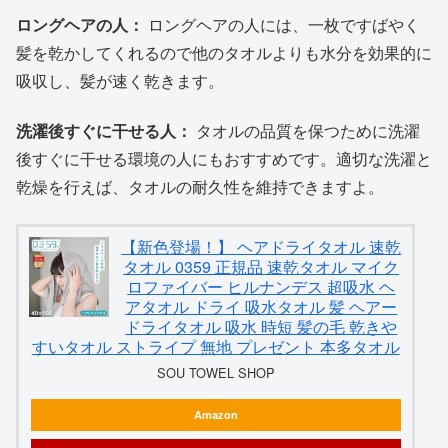
ロングヘアの人：
ロングヘアの人には、一枚ですばやく
髪を乾かしてくれるので他のタオルよりも水分を効果的に
吸収し、髪が速く乾きます。
洗濯後すぐに干せる人：
タオルの品質を保つために洗濯
後すぐに干せる環境の人にもおすすめです。適切な洗濯と
乾燥を行えば、タオルの耐久性を維持できますよ。
【新色登場！】 ヘアドライタオル 速乾
タオル 0359 正規品 速乾タオル マイク
ロファイバー ヒルナンデス 超吸水 ヘ
アタオル ドライ 吸水タオル 髪 ヘアー
ドライタオル 吸水 時短 髪の毛 乾きや
すいタオル ストライプ 無地 プレゼント 本多タオル
SOU TOWEL SHOP
Amazon