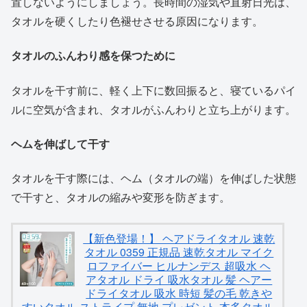
置しないようにしましょう。長時間の湿気や直射日光は、
タオルを硬くしたり色褪せさせる原因になります。
タオルのふんわり感を保つために
タオルを干す前に、軽く上下に数回振ると、寝ているパイ
ルに空気が含まれ、タオルがふんわりと立ち上がります。
ヘムを伸ばして干す
タオルを干す際には、ヘム（タオルの端）を伸ばした状態
で干すと、タオルの縮みや変形を防ぎます。
【新色登場！】 ヘアドライタオル 速乾
タオル 0359 正規品 速乾タオル マイク
ロファイバー ヒルナンデス 超吸水 ヘ
アタオル ドライ 吸水タオル 髪 ヘアー
ドライタオル 吸水 時短 髪の毛 乾きや
すいタオル ストライプ 無地 プレゼント 本多タオル