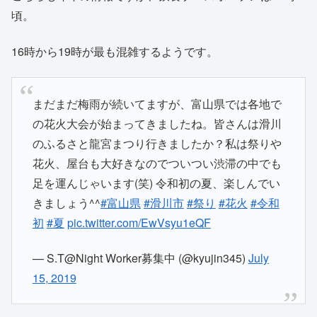
頃。
16時から19時が最も混雑するようです。
まだまだ梅雨が続いてますが、富山県では各地で
の花火大会が始まってきましたね。皆さんは滑川
のふるさと龍宮まつり行きましたか？私は祭りや
花火、屋台も大好きなのでついつい渋滞の中でも
足を運んじゃいます(笑) 令和初の夏、楽しんでい
きましょう^^
#富山県
#滑川市
#祭り
#花火
#令和
初
#夏
pic.twitter.com/EwVsyu1eQF
— S.T@Night Worker募集中 (@kyujin345)
July
15, 2019