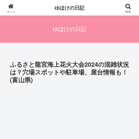
四人の子を持つ母のズボラ生活備忘録です。興味のあることアレやコレ、色々
ゆほけの日記
発信します。
ホーム
検索
ゆほけの日記
ふるさと龍宮海上花火大会2024の混雑状況
は？穴場スポットや駐車場、屋台情報も！
(富山県)