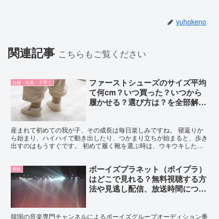
yuhokeno
関連記事
こちらもご覧ください
ファーストシューズのサイズ平均
妊娠・出産・子育て
て何cm？いつ買った？いつから
履かせる？選び方は？を全部解
決！
産まれて初めての我が子、その成長は毎日楽しみですね。 寝返りか
ら始まり、ハイハイで動き出したり、つかまり立ちが始まると、歩き
出すのはもうすぐです。 初めて履く靴を選ぶ時は、ウキウキした気
分になります。 歩きやすい靴がいいかな？記念に残る靴が...
ボーイズプラネット（ボイプラ）
興味
はどこで見れる？無料視聴する方
法や見逃し配信、放送時間につい
て！
韓国の音楽専門チャンネルによるボーイズグループオーディション番