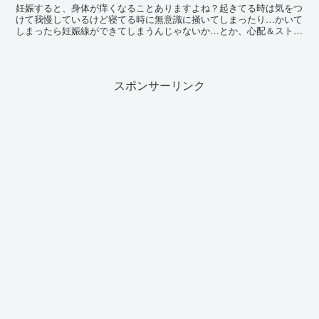
妊娠すると、身体が痒くなることありますよね？起きてる時は気をつ
けて我慢しているけど寝てる時に無意識に掻いてしまったり…かいて
しまったら妊娠線ができてしまうんじゃないか…とか、心配＆ストレ
ス、たまります。 私は初めて妊娠した際、妊娠後期に突然...
スポンサーリンク