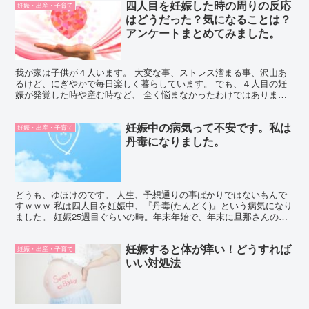
四人目を妊娠した時の周りの反応
妊娠・出産・子育て
はどうだった？気になることは？
アンケートまとめてみました。
我が家は子供が４人います。 大変な事、ストレス溜まる事、沢山あ
るけど、にぎやかで毎日楽しく暮らしています。 でも、４人目の妊
娠が発覚した時や産む時など、 全く悩まなかったわけではありませ
んでした。 産むことは絶対決定だったけど、それなりの葛...
妊娠中の病気って不安です。私は
妊娠・出産・子育て
丹毒になりました。
どうも、ゆほけのです。 人生、予想通りの事ばかりではないもんで
すｗｗｗ 私は四人目を妊娠中、『丹毒(たんどく)』という病気になり
ました。 妊娠25週目ぐらいの時。年末年始で、年末に旦那さんの実
家に帰り年が明け1月2日に自宅に帰ったところ、顔...
妊娠すると体が痒い！どうすれば
妊娠・出産・子育て
いい対処法