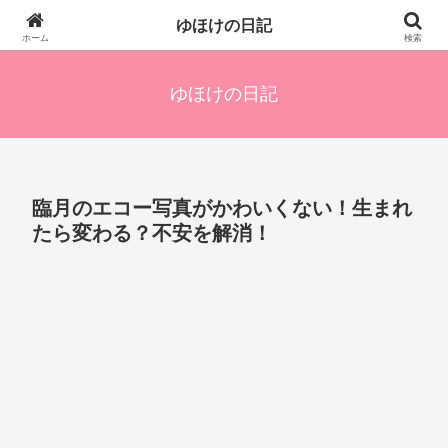
四人の子を持つ母のズボラ生活備忘録です。興味のあることアレやコレ、色々
ゆほけの日記
発信します。
ホーム
検索
ゆほけの日記
臨月のエコー写真がかわいくない！生まれ
たら変わる？不安を解消！