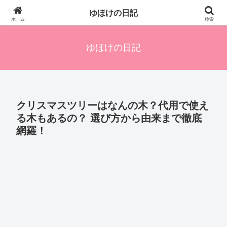
四人の子を持つ母のズボラ生活備忘録です。興味のあることアレやコレ、色々
ゆほけの日記
発信します。
ホーム
検索
ゆほけの日記
クリスマスツリーはなんの木？代用で使え
る木もあるの？ 選び方から由来まで徹底
網羅！