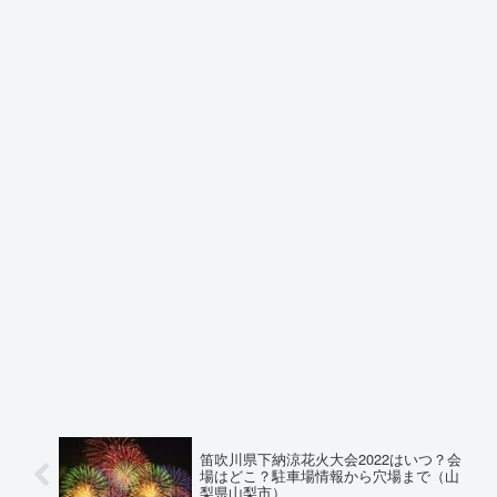
笛吹川県下納涼花火大会2022はいつ？会
場はどこ？駐車場情報から穴場まで（山
梨県山梨市）