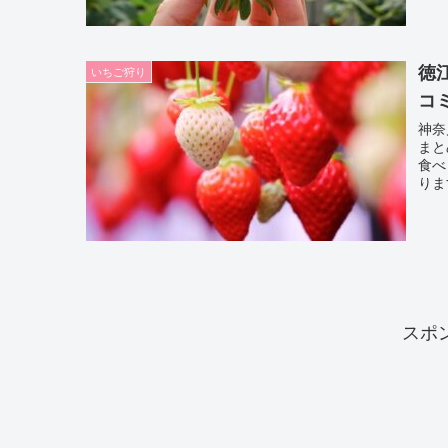
徳
いちご狩り
コ
神奈
まと
食べ
りま
スポ