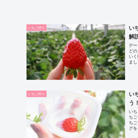
い
いちご狩り
解
デー
どの
いく
まし
い
いちご狩り
う
いち
ちご
ちご
グを