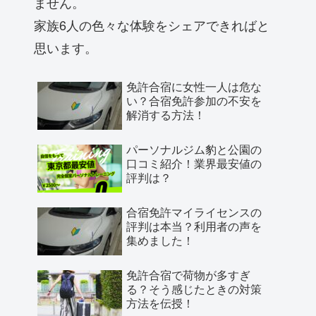
ません。
家族6人の色々な体験をシェアできればと
思います。
免許合宿に女性一人は危な
い？合宿免許参加の不安を
解消する方法！
パーソナルジム豹と公園の
口コミ紹介！業界最安値の
評判は？
合宿免許マイライセンスの
評判は本当？利用者の声を
集めました！
免許合宿で荷物が多すぎ
る？そう感じたときの対策
方法を伝授！