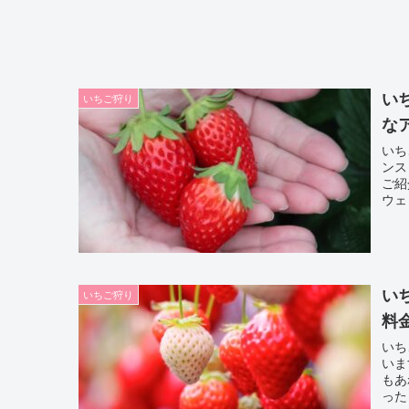
い
いちご狩り
な
いち
ンス
ご紹
ウェ
い
いちご狩り
料
いち
いま
もあ
った