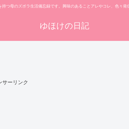
を持つ母のズボラ生活備忘録です。興味のあることアレやコレ、色々発
ゆほけの日記
ンサーリンク