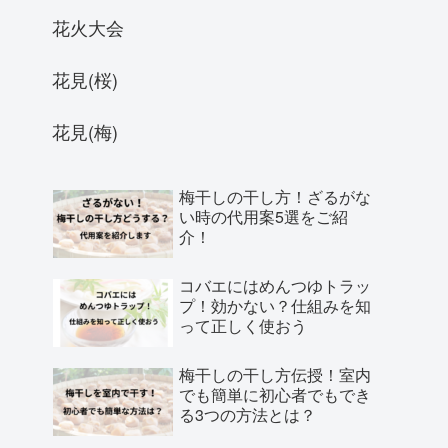
花火大会
花見(桜)
花見(梅)
梅干しの干し方！ざるがな
い時の代用案5選をご紹
介！
コバエにはめんつゆトラッ
プ！効かない？仕組みを知
って正しく使おう
梅干しの干し方伝授！室内
でも簡単に初心者でもでき
る3つの方法とは？