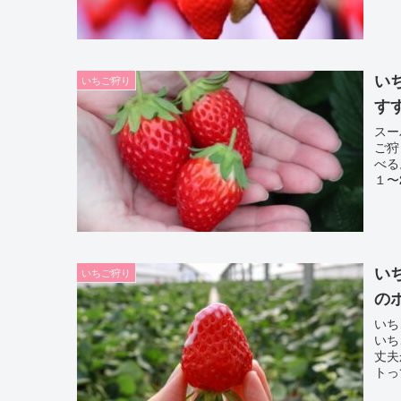
い
いちご狩り
す
スー
ご狩
べる
１〜
い
いちご狩り
の
いち
いち
丈夫
トっ