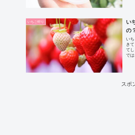
い
いちご狩り
の
いち
きて
てし
では
スポ