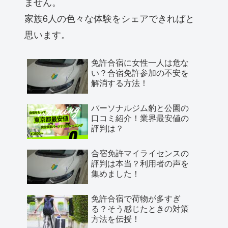
ません。
家族6人の色々な体験をシェアできればと
思います。
免許合宿に女性一人は危な
い？合宿免許参加の不安を
解消する方法！
パーソナルジム豹と公園の
口コミ紹介！業界最安値の
評判は？
合宿免許マイライセンスの
評判は本当？利用者の声を
集めました！
免許合宿で荷物が多すぎ
る？そう感じたときの対策
方法を伝授！