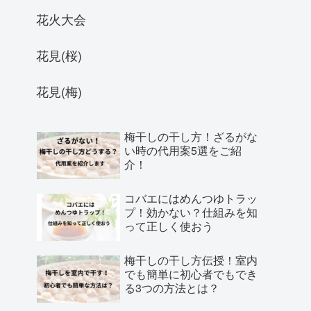
花火大会
花見(桜)
花見(梅)
梅干しの干し方！ざるがな
い時の代用案5選をご紹
介！
コバエにはめんつゆトラッ
プ！効かない？仕組みを知
って正しく使おう
梅干しの干し方伝授！室内
でも簡単に初心者でもでき
る3つの方法とは？