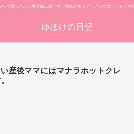
を持つ母のズボラ生活備忘録です。興味のあることアレやコレ、色々発
ゆほけの日記
さい産後ママにはマナラホットクレ
す。