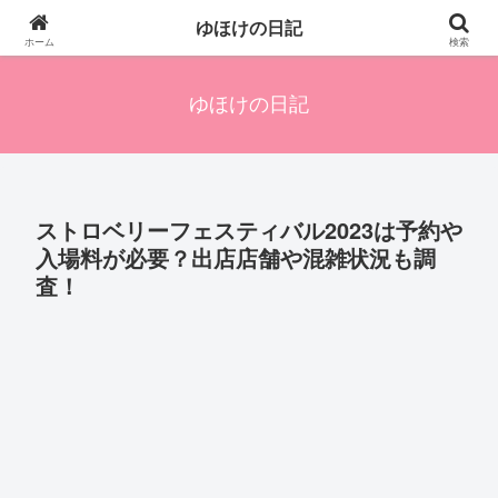
四人の子を持つ母のズボラ生活備忘録です。興味のあることアレやコレ、色々
ゆほけの日記
発信します。
ホーム
検索
ゆほけの日記
ストロベリーフェスティバル2023は予約や
入場料が必要？出店店舗や混雑状況も調
査！