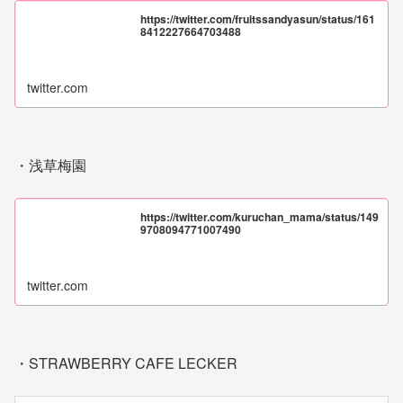
https://twitter.com/fruitssandyasun/status/161
8412227664703488
twitter.com
・浅草梅園
https://twitter.com/kuruchan_mama/status/149
9708094771007490
twitter.com
・STRAWBERRY CAFE LECKER