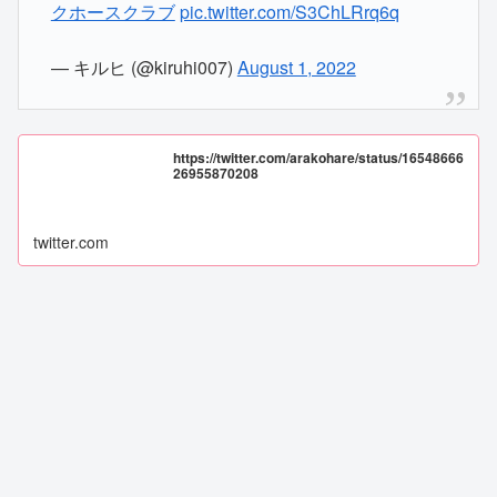
クホースクラブ
pic.twitter.com/S3ChLRrq6q
— キルヒ (@kiruhi007)
August 1, 2022
https://twitter.com/arakohare/status/16548666
26955870208
twitter.com