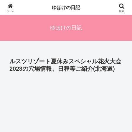
四人の子を持つ母のズボラ生活備忘録です。興味のあることアレやコレ、色々
ゆほけの日記
発信します。
ホーム
検索
ゆほけの日記
ルスツリゾート夏休みスペシャル花火大会
2023の穴場情報、日程等ご紹介(北海道)