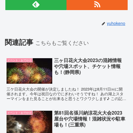
yuhokeno
関連記事
こちらもご覧ください
三ヶ日花火大会2023の混雑情報
イベント・おでかけ
や穴場スポット、チケット情報
も！(静岡県)
三ケ日花火大会の開催が決定しましたね！ 2023年は8月11日㈮に開
催されます。今年は祝日なのでにぎわいそうですね！ あの湖上スタ
ーマインをまた見ることが出来ると思うとワクワクします♪ この記事
では、三ケ日花火大会の開催場所は？いつから始ま...
第81回名張川納涼花火大会2023
イベント・おでかけ
屋台や穴場情報！混雑状況や駐車
場も！(三重県)