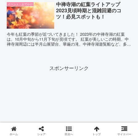
中禅寺湖の紅葉ライトアップ
イベント・おでかけ
2023見頃時期と混雑回避のコ
ツ！必見スポットも！
今年も紅葉の季節が近づいてきました！ 2023年の中禅寺湖の紅葉
は、10月中旬から11月下旬が見頃です。 紅葉が美しいこの時期、中
禅寺湖周辺には半月山展望台、華厳の滝、中禅寺湖遊覧船など、多く
の魅力的なスポットが広がっていますよ。カエデ、ナ...
スポンサーリンク
ホーム
シェア
目次へ
トップ
サイドバー