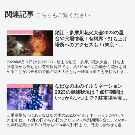
関連記事
こちらもご覧ください
狛江・多摩川花火大会2023の屋
イベント・おでかけ
台や穴場情報！有料席・打ち上げ
場所へのアクセスも！(東京・神
奈川)
2023年8月９日(水)の19:30～始まる狛江・多摩川花火大会。 打ち上
げ場所から最も近い有料観覧席では、約110ｍの近距離から花火を眺
めることが出来るので他の花火大会とは一味違う迫力を感じられます
よ。 また、川面に映る花火や両岸を結ぶ全...
なばなの里のイルミネーション
イベント・おでかけ
2023の混雑状況は？点灯期間は
いつからいつまで？駐車場や見ど
ころ情報も！(三重)
三重県桑名市にあるなばなの里の2023のイルミネーションがやって
きますね。 12月23日から25日のクリスマス特別期間を含む、2023年
の点灯期間は10月21日から2024年6月2日まで。日没に合わせて点灯
されるため、幻想的な雰囲気の中で美...