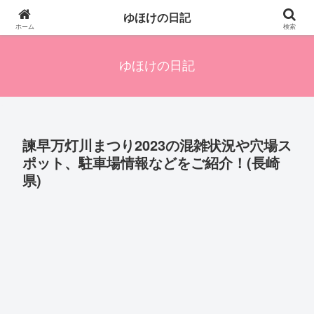
四人の子を持つ母のズボラ生活備忘録です。興味のあることアレやコレ、色々
ゆほけの日記
発信します。
ホーム
検索
ゆほけの日記
諫早万灯川まつり2023の混雑状況や穴場ス
ポット、駐車場情報などをご紹介！(長崎
県)