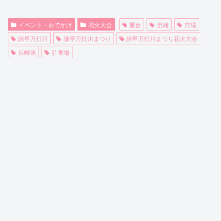
イベント・おでかけ
花火大会
屋台
混雑
穴場
諫早万灯川
諫早万灯川まつり
諫早万灯川まつり花火大会
長崎県
駐車場