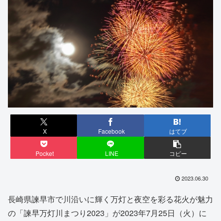
X
Facebook
はてブ
Pocket
LINE
コピー
2023.06.30
長崎県諫早市で川沿いに輝く万灯と夜空を彩る花火が魅力
の「諫早万灯川まつり2023」が2023年7月25日（火）に