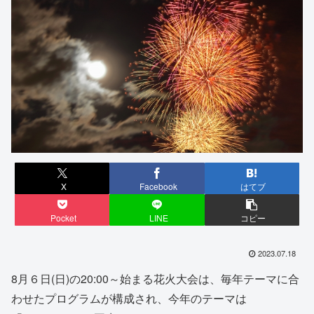
X
Facebook
はてブ
Pocket
LINE
コピー
2023.07.18
8月６日(日)の20:00～始まる花火大会は、毎年テーマに合
わせたプログラムが構成され、今年のテーマは