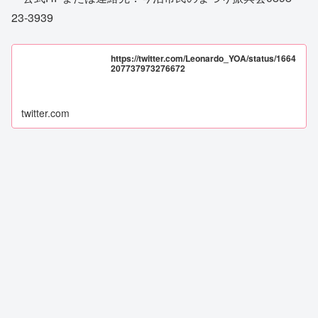
23-3939
https://twitter.com/Leonardo_YOA/status/1664
207737973276672
twitter.com