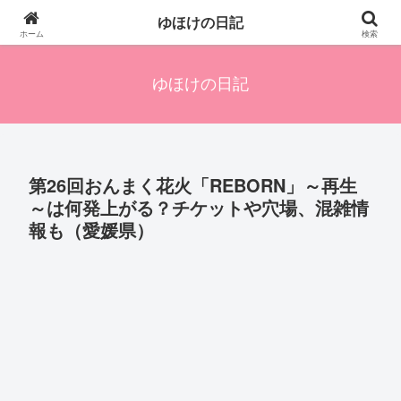
四人の子を持つ母のズボラ生活備忘録です。興味のあることアレやコレ、色々
ゆほけの日記
発信します。
ホーム
検索
ゆほけの日記
第26回おんまく花火「REBORN」～再生
～は何発上がる？チケットや穴場、混雑情
報も（愛媛県）