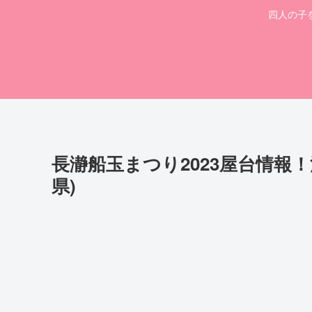
四人の子
長瀞船玉まつり2023屋台情報
県)