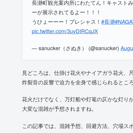
長瀞町観光案内所にわたてん！キャスト
ーが展示されてるよー！！！
うひょーーー！プレシャス！
#長瀞
#NAGA
pic.twitter.com/3uyDIRCqJX
— sanucker（さぬき） (@sanucker)
Augu
見どころは、仕掛け花火やナイアガラ花火、
炸裂音の反響で迫力を全身で感じられるとこ
花火だけでなく、万灯船や灯篭の仄かな灯り
大変な混雑が予想されますね。
この記事では、混雑予想、回避方法、穴場ス