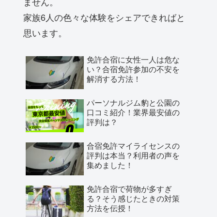
ません。
家族6人の色々な体験をシェアできればと
思います。
免許合宿に女性一人は危な
い？合宿免許参加の不安を
解消する方法！
パーソナルジム豹と公園の
口コミ紹介！業界最安値の
評判は？
合宿免許マイライセンスの
評判は本当？利用者の声を
集めました！
免許合宿で荷物が多すぎ
る？そう感じたときの対策
方法を伝授！