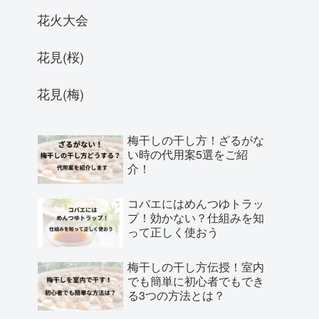
花火大会
花見(桜)
花見(梅)
梅干しの干し方！ざるがな
い時の代用案5選をご紹
介！
コバエにはめんつゆトラッ
プ！効かない？仕組みを知
って正しく使おう
梅干しの干し方伝授！室内
でも簡単に初心者でもでき
る3つの方法とは？