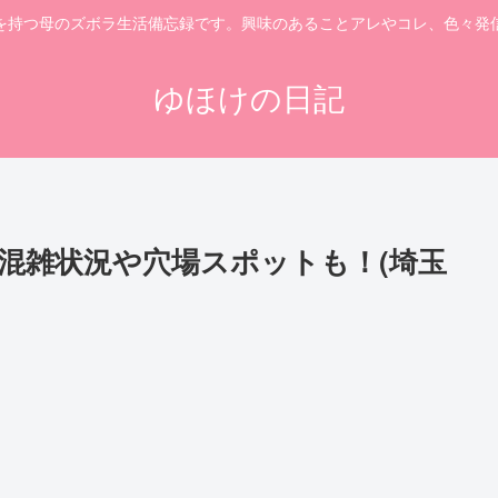
を持つ母のズボラ生活備忘録です。興味のあることアレやコレ、色々発
ゆほけの日記
！混雑状況や穴場スポットも！(埼玉