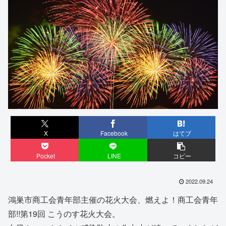
X
Facebook
はてブ
Pocket
LINE
コピー
2022.09.24
鴻巣市商工会青年部主催の花火大会、燃えよ！商工会青年
部!!第19回 こうのす花火大会。