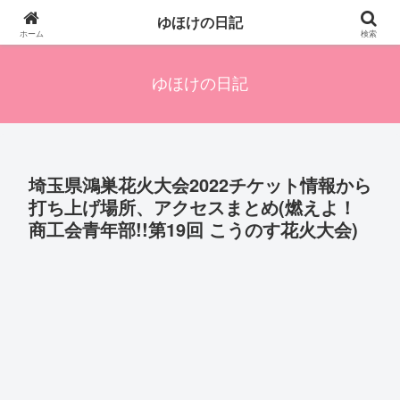
四人の子を持つ母のズボラ生活備忘録です。興味のあることアレやコレ、色々
ゆほけの日記
発信します。
ホーム
検索
ゆほけの日記
埼玉県鴻巣花火大会2022チケット情報から
打ち上げ場所、アクセスまとめ(燃えよ！
商工会青年部!!第19回 こうのす花火大会)