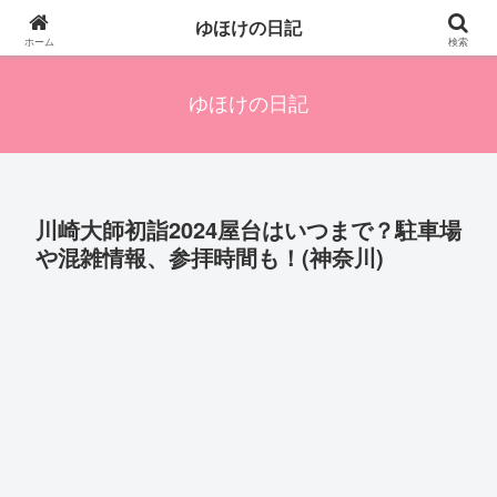
四人の子を持つ母のズボラ生活備忘録です。興味のあることアレやコレ、色々
ゆほけの日記
発信します。
ホーム
検索
ゆほけの日記
川崎大師初詣2024屋台はいつまで？駐車場
や混雑情報、参拝時間も！(神奈川)