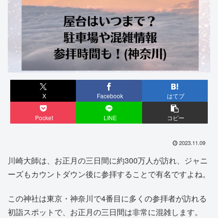
X
Facebook
はてブ
Pocket
LINE
コピー
2023.11.09
川崎大師は、お正月の三日間に約300万人が訪れ、ジャニ
ーズもカウントダウン後に参拝することで有名ですよね。
この神社は東京・神奈川で4番目に多くの参拝者が訪れる
初詣スポットで、お正月の三日間は非常に混雑します。