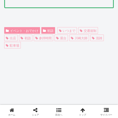
イベント・おでかけ
初詣
いつまで
交通規制
出店
初詣
参拝時間
屋台
川崎大師
混雑
駐車場
ホーム
シェア
目次へ
トップ
サイドバー