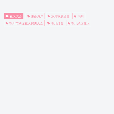
花火大会
東条海岸
魚見塚展望台
鴨川
鴨川市納涼花火鴨川大会
鴨川灯台
鴨川納涼花火