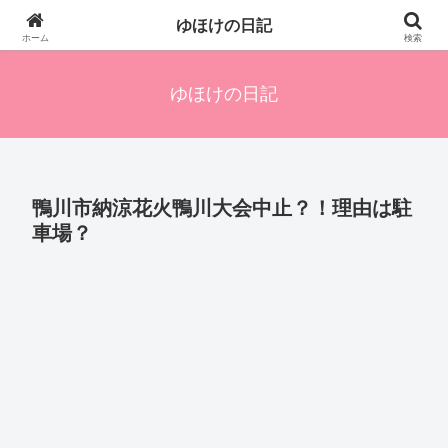
四人の子を持つ母のズボラ生活備忘録です。興味のあることアレやコレ、色々
ゆほけの日記
発信します。
ホーム
検索
ゆほけの日記
鴨川市納涼花火鴨川大会中止？！理由は駐
車場？