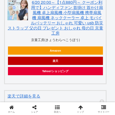
6/20 20:00～【1点880円～ クーポン利
用で】ハンディファン 首掛け 首かけ扇
風機 卓上扇風機 小型扇風機 携帯扇風
機 扇風機 ネッククーラー 卓上 モバイ
ルバッテリー おしゃれ 可愛い usb 防災
ストラップ 父の日 プレゼント おしゃれ 母の日 京童
工房
京童工房(きょうわらべこうぼう)
Amazon
楽天
Yahoo!ショッピング
楽天で詳細を見る
ホーム
シェア
目次へ
トップ
サイドバー