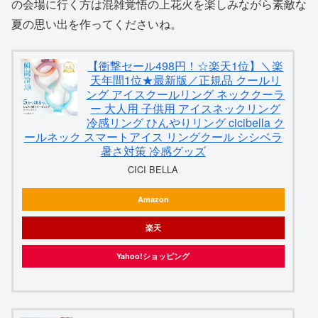
の会場に行く方は混雑覚悟の上花火を楽しみながら素敵な
夏の思い出を作ってくださいね。
【衝撃セール498円！☆楽天1位】＼楽
天年間1位★最新版／正規品 クールリ
ング アイスクールリング ネッククーラ
ー 大人用 子供用 アイスネックリング
冷感リング ひんやりリング cicibella ク
ールネック スマートアイス リングクール シシベラ
暑さ対策 冷感グッズ
CICI BELLA
Amazon
楽天
Yahoo!ショッピング