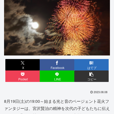
X
Facebook
はてブ
Pocket
LINE
コピー
2023.08.08
8月19日(土)の19:00～始まる光と音のページェント花火フ
ァンタジーは、宮沢賢治の精神を次代の子どもたちに伝え