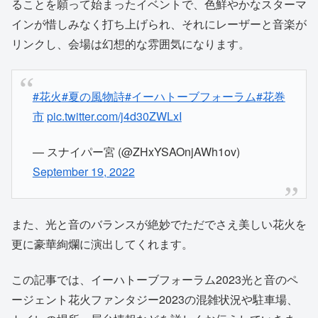
ることを願って始まったイベントで、色鮮やかなスターマ
インが惜しみなく打ち上げられ、それにレーザーと音楽が
リンクし、会場は幻想的な雰囲気になります。
#花火
#夏の風物詩
#イーハトーブフォーラム
#花巻
市
pic.twitter.com/j4d30ZWLxI
— スナイパー宮 (@ZHxYSAOnjAWh1ov)
September 19, 2022
また、光と音のバランスが絶妙でただでさえ美しい花火を
更に豪華絢爛に演出してくれます。
この記事では、イーハトーブフォーラム2023光と音のペ
ージェント花火ファンタジー2023の混雑状況や駐車場、