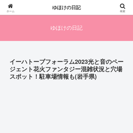
四人の子を持つ母のズボラ生活備忘録です。興味のあることアレやコレ、色々
ゆほけの日記
発信します。
ホーム
検索
ゆほけの日記
イーハトーブフォーラム2023光と音のペー
ジェント花火ファンタジー混雑状況と穴場
スポット！駐車場情報も(岩手県)