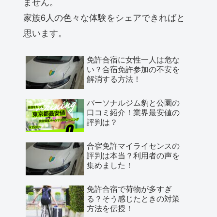
ません。
家族6人の色々な体験をシェアできればと
思います。
免許合宿に女性一人は危な
い？合宿免許参加の不安を
解消する方法！
パーソナルジム豹と公園の
口コミ紹介！業界最安値の
評判は？
合宿免許マイライセンスの
評判は本当？利用者の声を
集めました！
免許合宿で荷物が多すぎ
る？そう感じたときの対策
方法を伝授！