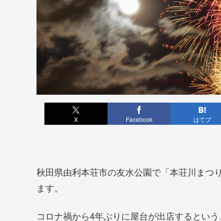
X
Facebook
はてブ
秋田県由利本荘市の友水公園で「本荘川まつり花火
ます。
コロナ禍から4年ぶりに屋台が出店するとい