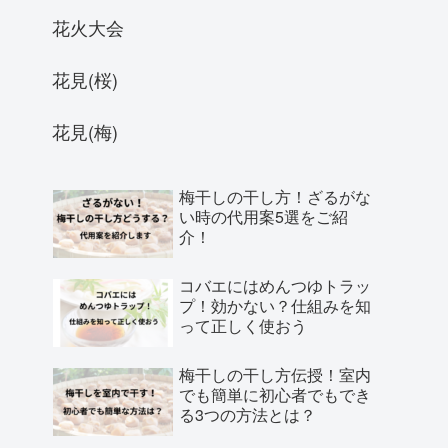
花火大会
花見(桜)
花見(梅)
梅干しの干し方！ざるがな
い時の代用案5選をご紹
介！
コバエにはめんつゆトラッ
プ！効かない？仕組みを知
って正しく使おう
梅干しの干し方伝授！室内
でも簡単に初心者でもでき
る3つの方法とは？