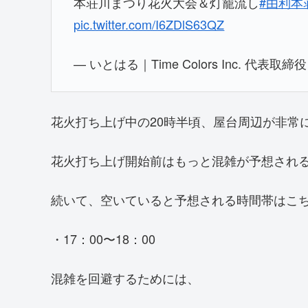
本荘川まつり花火大会＆灯籠流し
#由利本
pic.twitter.com/I6ZDlS63QZ
— いとはる｜Time Colors Inc. 代表取締
花火打ち上げ中の20時半頃、屋台周辺が非常
花火打ち上げ開始前はもっと混雑が予想され
続いて、空いていると予想される時間帯はこ
・17：00〜18：00
混雑を回避するためには、