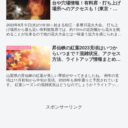
台や穴場情報！有料席・打ち上げ
場所へのアクセスも！(東京・神
奈川)
2023年8月９日(水)の19:30～始まる狛江・多摩川花火大会。 打ち上
げ場所から最も近い有料観覧席では、約110ｍの近距離から花火を眺
めることが出来るので他の花火大会とは一味違う迫力を感じられます
よ。 また、川面に映る花火や両岸を結ぶ全...
昇仙峡の紅葉2023見頃はいつか
イベント・おでかけ
らいつまで？混雑状況、アクセス
方法、ライトアップ情報まとめ
(山梨)
山梨県の昇仙峡の紅葉が美しい季節がやってきましたね。 例年の見
頃は11月初旬から中旬が見頃。2023年も例年通りと予想されていま
す。 紅葉シーズンの混雑状況はどうなのでしょうか？ライトアップ
はされるのでしょうか？この記事では昇仙峡の紅葉時期...
スポンサーリンク