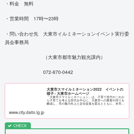
・料金 無料
・営業時間 17時〜23時
・問い合わせ先 大東市イルミネーションイベント実行委
員会事務局
（大東市都市魅力観光課内）
072-870-0442
大東市スマイルミネーション2022 イベントの
様子 - 大東市ホームページ
「大東市スマイルミネーション」は、子育て世代やこれか
ら子育てを考える世代を中心に、大東市への愛着や誇りを
醸成し、市の魅力向上と定住促進を図るとともに、本市の
魅力発信を目的として実施するものです。
www.city.daito.lg.jp