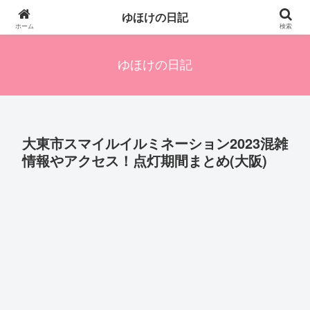
四人の子を持つ母のズボラ生活備忘録です。興味のあることアレやコレ、色々
ゆほけの日記
発信します。
ホーム
検索
ゆほけの日記
大東市スマイルイルミネーション2023混雑
情報やアクセス！点灯期間まとめ(大阪)