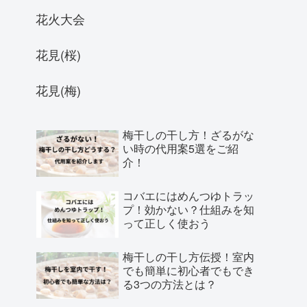
花火大会
花見(桜)
花見(梅)
梅干しの干し方！ざるがな
い時の代用案5選をご紹
介！
コバエにはめんつゆトラッ
プ！効かない？仕組みを知
って正しく使おう
梅干しの干し方伝授！室内
でも簡単に初心者でもでき
る3つの方法とは？