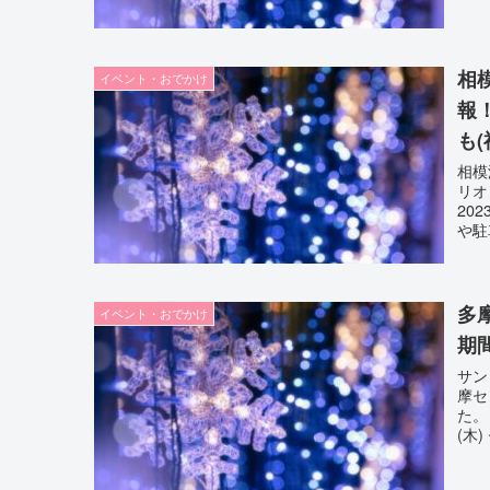
相
イベント・おでかけ
報
も(
相模
リオ
20
や駐
多
イベント・おでかけ
期
サン
摩セ
た。
(木