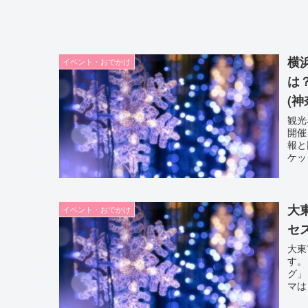
横
イベント・おでかけ
は
(神
観光
開催
報と
ケッ
大
イベント・おでかけ
セ
大東
す。
グ」
マは