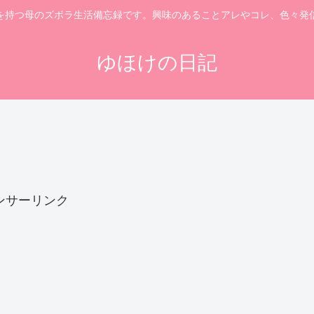
を持つ母のズボラ生活備忘録です。興味のあることアレやコレ、色々発
ゆほけの日記
ンサーリンク