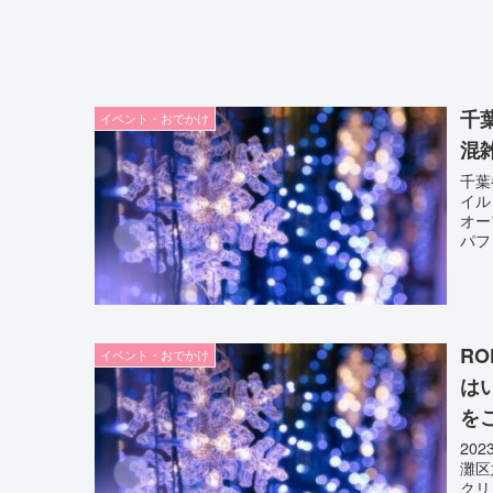
千
イベント・おでかけ
混
千葉
イル
オー
パフ
R
イベント・おでかけ
は
を
20
灘区
クリ