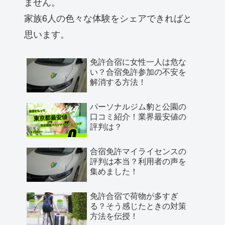
ません。
家族6人の色々な体験をシェアできればと
思います。
免許合宿に女性一人は危な
い？合宿免許参加の不安を
解消する方法！
パーソナルジム豹と公園の
口コミ紹介！業界最安値の
評判は？
合宿免許マイライセンスの
評判は本当？利用者の声を
集めました！
免許合宿で荷物が多すぎ
る？そう感じたときの対策
方法を伝授！