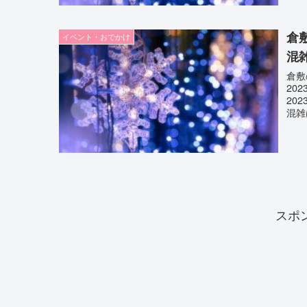
倉
イベント・おでかけ
混
倉敷
20
20
混雑
スポ