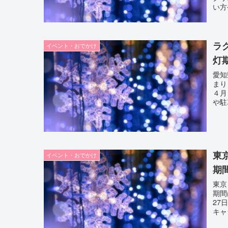
い方
ラ
イベント・おでかけ
灯
愛知
まり
４月
や駐
東
イベント・おでかけ
期
東京
期間
27
キャ