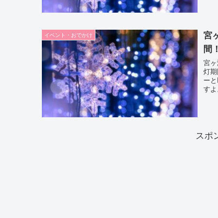
宮
イベント・おでかけ
間
宮ヶ
灯期
ーと
すよ
スポ