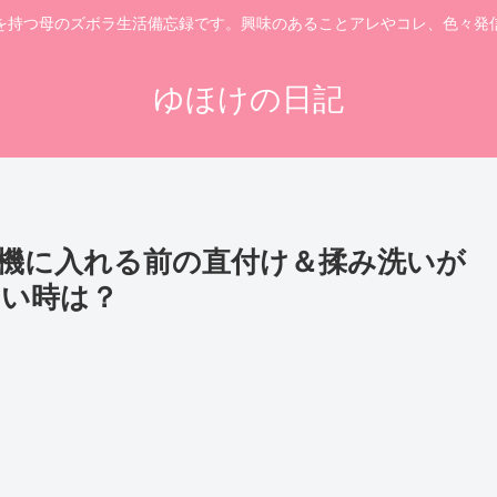
を持つ母のズボラ生活備忘録です。興味のあることアレやコレ、色々発
ゆほけの日記
機に入れる前の直付け＆揉み洗いが
ない時は？