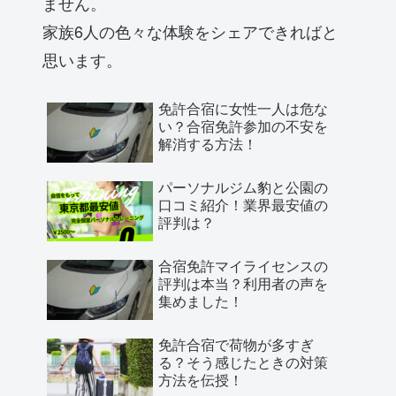
ません。
家族6人の色々な体験をシェアできればと
思います。
免許合宿に女性一人は危な
い？合宿免許参加の不安を
解消する方法！
パーソナルジム豹と公園の
口コミ紹介！業界最安値の
評判は？
合宿免許マイライセンスの
評判は本当？利用者の声を
集めました！
免許合宿で荷物が多すぎ
る？そう感じたときの対策
方法を伝授！