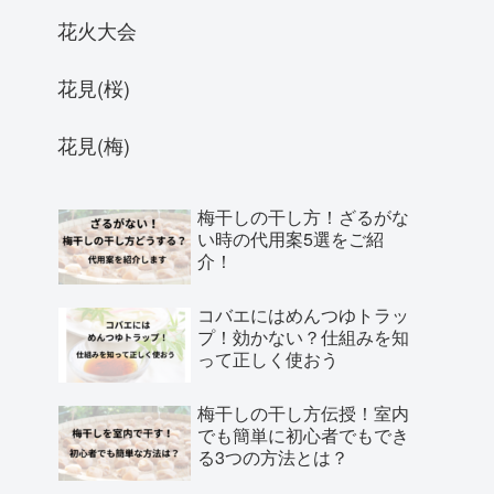
花火大会
花見(桜)
花見(梅)
梅干しの干し方！ざるがな
い時の代用案5選をご紹
介！
コバエにはめんつゆトラッ
プ！効かない？仕組みを知
って正しく使おう
梅干しの干し方伝授！室内
でも簡単に初心者でもでき
る3つの方法とは？