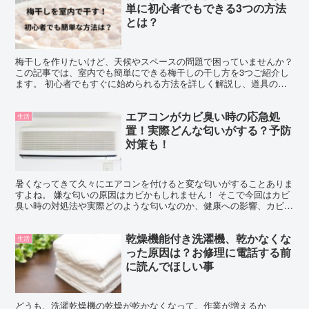
単に初心者でもできる3つの方法
とは？
梅干しを作りたいけど、天候やスペースの問題で困っていませんか？
この記事では、室内でも簡単にできる梅干しの干し方を3つご紹介し
ます。 初心者でもすぐに始められる方法を詳しく解説し、道具の選
び方や干し方のコツもお伝えします。 これらの方法を実...
エアコンがカビ臭い時の応急処
生活
置！実際どんな匂いがする？予防
対策も！
暑くなってきて久々にエアコンを付けると変な匂いがすることありま
すよね。 嫌な匂いの原因はカビかもしれません！ そこで今回はカビ
臭い時の対処法や実際どのような匂いなのか、健康への影響、カビ取
りカビ防止グッズについてご紹介していきます。 エアコ...
乾燥機能付き洗濯機、乾かなくな
生活
った原因は？お修理に電話する前
に読んでほしい事
どうも、洗濯乾燥機の乾燥が乾かなくなって、作業が増えるか