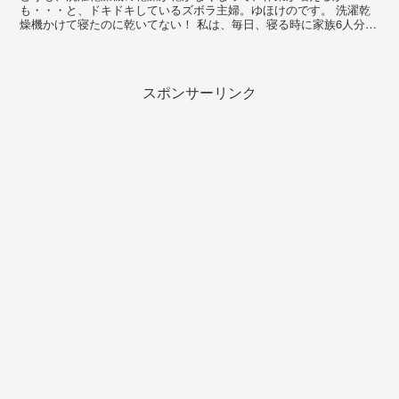
も・・・と、ドキドキしているズボラ主婦。ゆほけのです。 洗濯乾
燥機かけて寝たのに乾いてない！ 私は、毎日、寝る時に家族6人分の
バスタオルと洗面所のフェイスタオルと、キッチンのハンドタオ...
スポンサーリンク