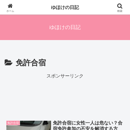
四人の子を持つ母のズボラ生活備忘録です。興味のあることアレやコレ、色々
ゆほけの日記
発信します。
ホーム
検索
ゆほけの日記
免許合宿
スポンサーリンク
免許合宿に女性一人は危ない？合
免許合宿
宿免許参加の不安を解消する方